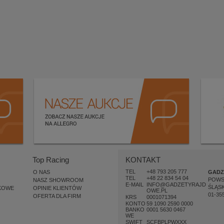
Top Racing
KONTAKT
TEL
+48 793 205 777
O NAS
GADZ
TEL
+48 22 834 54 04
POW
NASZ SHOWROOM
E-MAIL
INFO@GADZETYRAJD
ŚLĄSK
KOWE
OPINIE KLIENTÓW
OWE.PL
01-35
OFERTA DLA FIRM
KRS
0001071394
KONTO
59 1090 2590 0000
BANKO
0001 5630 0467
WE
SWIFT
SCFBPLPWXXX