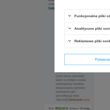
2026 | 22:22
sklep internetowy:
Gadzetyrajdowe.pl
Na szczególną uwagę
Funkcjonalne pliki 
zasługuje bardzo
pomocna obsługa.
Ekspedientka sama
Analityczne pliki coo
zaproponowała
rozwiązanie, które
okazało się kluczowe.
Reklamowe pliki coo
Do sklepu
zamówiliśmy kask w
dwóch rozmiarach, ale
nadmieniona
Opinie 
ekspedientka
Potwier
zauważyła że certyfikat
Jeżeli p
kasku jaki nas
tak szyb
interesuje wymaga
zmiany modelu, po
czym sama zamówiła
kask i w krótkim czasie
odebraliśmy świetnie
dopasowany zarówno
rozmiarem jak i
specyfikacją kask.
Ogromnie polecam!
Wojciech
Nick:
, dodano:
16 maja