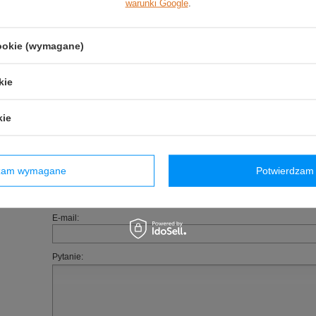
warunki Google
.
Stan
:
Nowy
cookie (wymagane)
Płeć
:
Męskie
Kategoria
:
Koszulki t-shirt
kie
Kolor
:
Zielony
Grupa wiekowa
:
Dorośli
kie
Marka
:
Aston Martin
(0)
Zadaj pytanie
Poleć znajomym
dzam wymagane
Potwierdzam 
owyższy opis jest dla Ciebie niewystarczający, prześlij nam swoje pytanie odnośn
ko jak tylko będzie to możliwe.
E-mail:
Pytanie: