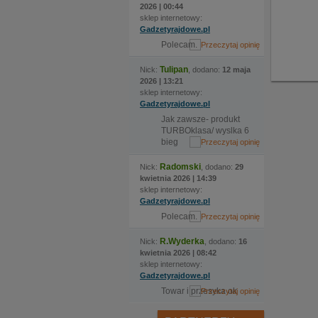
2026 | 00:44
sklep internetowy:
Gadzetyrajdowe.pl
Polecam.
Tulipan
Nick:
, dodano:
12 maja
2026 | 13:21
sklep internetowy:
Gadzetyrajdowe.pl
Jak zawsze- produkt
TURBOklasa/ wyslka 6
bieg
Radomski
Nick:
, dodano:
29
kwietnia 2026 | 14:39
sklep internetowy:
Gadzetyrajdowe.pl
Polecam.
R.Wyderka
Nick:
, dodano:
16
kwietnia 2026 | 08:42
sklep internetowy:
Gadzetyrajdowe.pl
Towar i przesyka ok