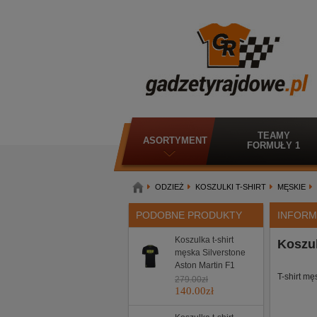
TEAMY
ASORTYMENT
FORMUŁY 1
ODZIEŻ
KOSZULKI T-SHIRT
MĘSKIE
PODOBNE PRODUKTY
INFORM
Koszulka t-shirt
Koszul
męska Silverstone
Aston Martin F1
T-shirt mę
279.00
zł
140.00
zł