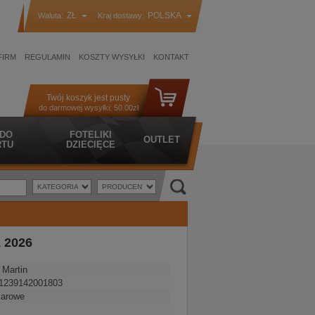
ZŁ
POLSKA
Waluta:
Kraj dostawy:
FIRM
REGULAMIN
KOSZTY WYSYŁKI
KONTAKT
Twój koszyk jest pusty
do darmowej wysyłki:
50.00zł
 DO
FOTELIKI
OUTLET
TU
DZIECIĘCE
1 2026
 Martin
1239142001803
iarowe