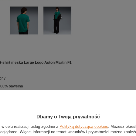
t-shirt męska Large Logo Aston Martin F1
lony
 100% bawełna
ulka t-shirt z nowej kolekcji Aston Martin F1
z wysokiej jakości bawełny
Dbamy o Twoją prywatność
nadrukowane duże logo zespołu
 rękawie nadruk z logo firmy Puma
 w celu realizacji usług zgodnie z
Polityką dotyczącą cookies
. Możesz okreś
zeglądarce. Więcej informacji na temat warunków i prywatności można znaleź