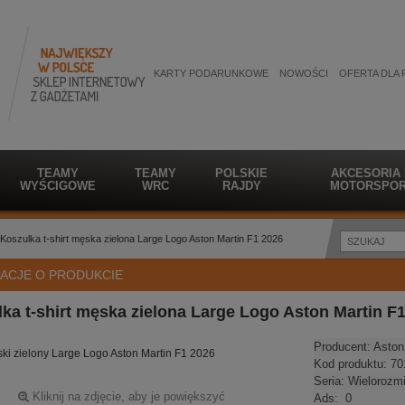
KARTY PODARUNKOWE
NOWOŚCI
OFERTA DLA 
TEAMY
TEAMY
POLSKIE
AKCESORIA
WYŚCIGOWE
WRC
RAJDY
MOTORSPOR
Koszulka t-shirt męska zielona Large Logo Aston Martin F1 2026
ACJE O PRODUKCIE
ka t-shirt męska zielona Large Logo Aston Martin F
Producent:
Aston
ski zielony Large Logo Aston Martin F1 2026
Kod produktu:
70
Seria:
Wielorozm
Kliknij na zdjęcie, aby je powiększyć
Ads:
0