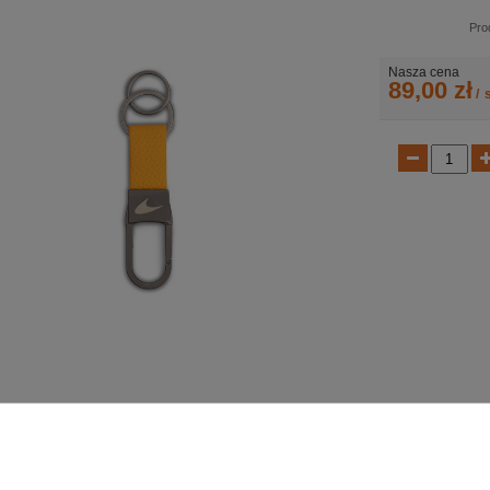
Pro
Nasza cena
89,00 zł
/
s
k do kluczy Speedmark McLaren F1
marańczowy