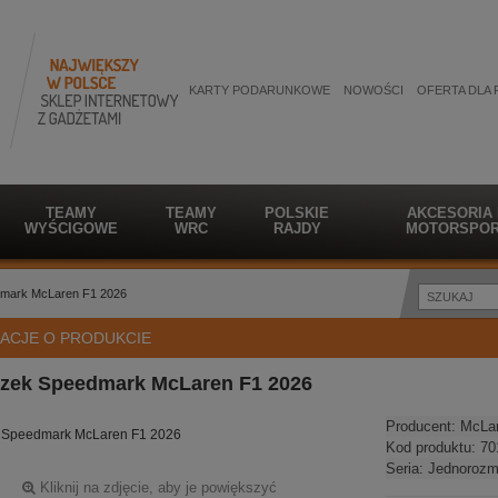
KARTY PODARUNKOWE
NOWOŚCI
OFERTA DLA 
TEAMY
TEAMY
POLSKIE
AKCESORIA
WYŚCIGOWE
WRC
RAJDY
MOTORSPOR
dmark McLaren F1 2026
ACJE O PRODUKCIE
czek Speedmark McLaren F1 2026
Producent:
McLa
k Speedmark McLaren F1 2026
Kod produktu:
70
Seria:
Jednorozm
Kliknij na zdjęcie, aby je powiększyć