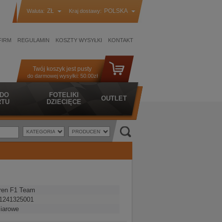
ZŁ
POLSKA
Waluta:
Kraj dostawy:
FIRM
REGULAMIN
KOSZTY WYSYŁKI
KONTAKT
Twój koszyk jest pusty
do darmowej wysyłki:
50.00zł
 DO
FOTELIKI
OUTLET
TU
DZIECIĘCE
ren F1 Team
1241325001
iarowe