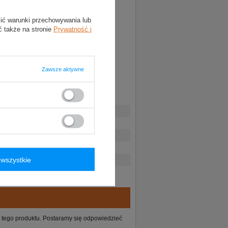
lić warunki przechowywania lub
ć także na stronie
Prywatność i
Zawsze aktywne
wszystkie
ie tego produktu. Postaramy się odpowiedzieć