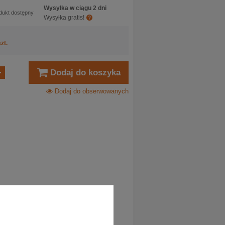
Wysyłka w ciągu 2 dni
dukt dostępny
Wysyłka gratis!
zt.
Dodaj do koszyka
Dodaj do obserwowanych