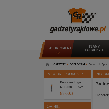
TEAMY
ASORTYMENT
FORMUŁY 1
GADŻETY
BRELOCZKI
Breloczek Spee
PODOBNE PRODUKTY
INFORM
Breloczek Logo
Brelo
McLaren F1 2026
89.00
zł
Brelocze
OPINIE