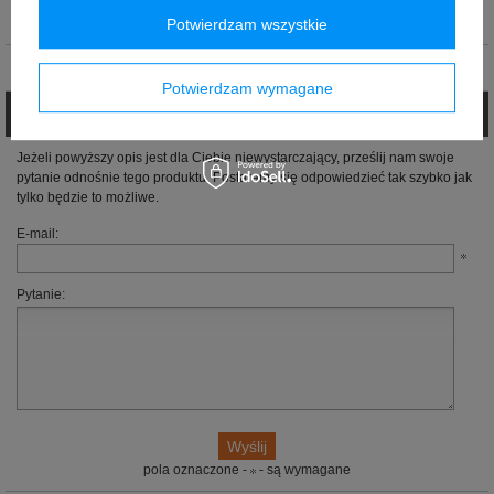
Marka
:
McLaren F1 Team
Potwierdzam wszystkie
Opinie (0)
Potwierdzam wymagane
Zadaj pytanie
Jeżeli powyższy opis jest dla Ciebie niewystarczający, prześlij nam swoje
pytanie odnośnie tego produktu. Postaramy się odpowiedzieć tak szybko jak
tylko będzie to możliwe.
E-mail:
Pytanie:
pola oznaczone -
- są wymagane