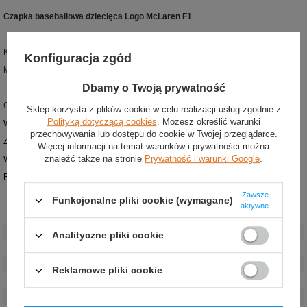
Czapka baseballowa dziecięca Logo McLaren F1
Kolor: czarny
Konfiguracja zgód
Materiał: 100% poliester
Dbamy o Twoją prywatność
Czapka baseballowa dla dzieci z najnowszej kolekcji zespołu McLaren F1
Sklep korzysta z plików cookie w celu realizacji usług zgodnie z
Polityką dotyczącą cookies
. Możesz określić warunki
Wykonana z wysokiej jakości poliestru
przechowywania lub dostępu do cookie w Twojej przeglądarce.
Z przodu umieszczono nadrukowane logo zespołu
Więcej informacji na temat warunków i prywatności można
znaleźć także na stronie
Prywatność i warunki Google
.
Wewnętrzna część daszka w kontrastowym kolorze
Regulowany pasek
Zawsze
Funkcjonalne pliki cookie (wymagane)
aktywne
Stan
:
Nowy
Kategoria
:
Czapki baseballowe
Analityczne pliki cookie
Kolor
:
Czarny
Grupa wiekowa
:
Dzieci
Reklamowe pliki cookie
Materiał
:
Inny
Płeć
:
Unisex