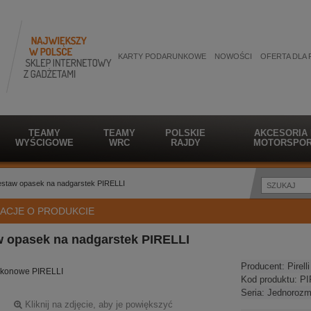
KARTY PODARUNKOWE
NOWOŚCI
OFERTA DLA 
TEAMY
TEAMY
POLSKIE
AKCESORIA
WYŚCIGOWE
WRC
RAJDY
MOTORSPOR
staw opasek na nadgarstek PIRELLI
ACJE O PRODUKCIE
w opasek na nadgarstek PIRELLI
Producent:
Pirelli
likonowe PIRELLI
Kod produktu:
PI
Seria:
Jednorozm
Kliknij na zdjęcie, aby je powiększyć