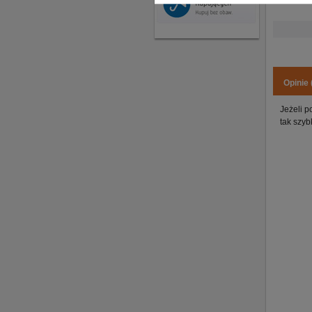
Opinie 
Jeżeli p
tak szyb