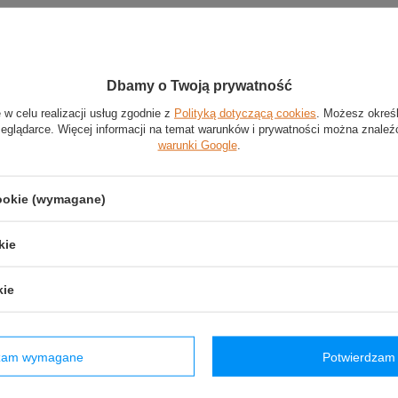
asek silikonowych PIRELLI
Dbamy o Twoją prywatność
 w celu realizacji usług zgodnie z
Polityką dotyczącą cookies
. Możesz okreś
ilikon
zeglądarce. Więcej informacji na temat warunków i prywatności można znaleź
warunki Google
.
ikonowe z najnowszej kolekcji Pirelli
sztuk
cookie (wymagane)
wytłoczone logo Pirelli
 opaskach odpowiadają rodzajom opon stosowanych w F1
kie
kie
Stan
:
Nowy
Kategoria
:
Opaski na nadgarstek
dzam wymagane
Potwierdzam 
Kolor
:
Wielokolorowy
Płeć
:
Męskie
,
Unisex