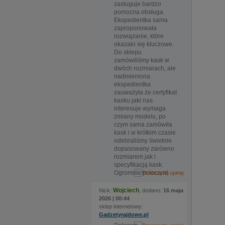
zasługuje bardzo
pomocna obsługa.
Ekspedientka sama
zaproponowała
rozwiązanie, które
okazało się kluczowe.
Do sklepu
zamówiliśmy kask w
dwóch rozmiarach, ale
nadmieniona
ekspedientka
zauważyła że certyfikat
kasku jaki nas
interesuje wymaga
zmiany modelu, po
czym sama zamówiła
kask i w krótkim czasie
odebraliśmy świetnie
dopasowany zarówno
rozmiarem jak i
specyfikacją kask.
Ogromnie polecam!
Wojciech
Nick:
, dodano:
16 maja
2026 | 00:44
sklep internetowy:
Gadzetyrajdowe.pl