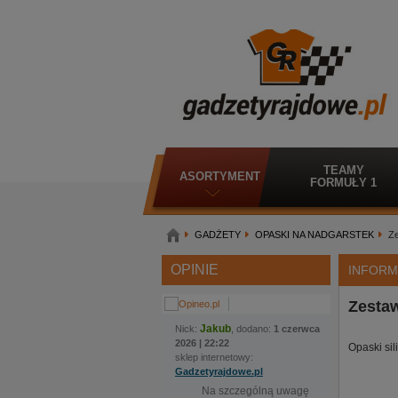
TEAMY
ASORTYMENT
FORMUŁY 1
GADŻETY
OPASKI NA NADGARSTEK
Ze
OPINIE
INFORM
Zesta
Jakub
Nick:
, dodano:
1 czerwca
2026 | 22:22
Opaski si
sklep internetowy:
Gadzetyrajdowe.pl
Na szczególną uwagę