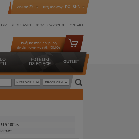
ZŁ
POLSKA
Waluta:
Kraj dostawy:
FIRM
REGULAMIN
KOSZTY WYSYŁKI
KONTAKT
Twój koszyk jest pusty
do darmowej wysyłki:
50.00zł
 DO
FOTELIKI
OUTLET
TU
DZIECIĘCE
R-PC-0025
iarowe