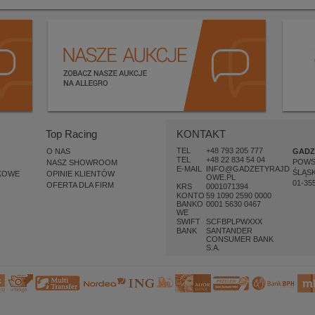
Top Racing
KONTAKT
TEL
+48 793 205 777
O NAS
GADZ
TEL
+48 22 834 54 04
POW
NASZ SHOWROOM
E-MAIL
INFO@GADZETYRAJD
ŚLĄSK
KOWE
OPINIE KLIENTÓW
OWE.PL
01-35
OFERTA DLA FIRM
KRS
0001071394
KONTO
59 1090 2590 0000
BANKO
0001 5630 0467
WE
SWIFT
SCFBPLPWXXX
BANK
SANTANDER
CONSUMER BANK
S.A.