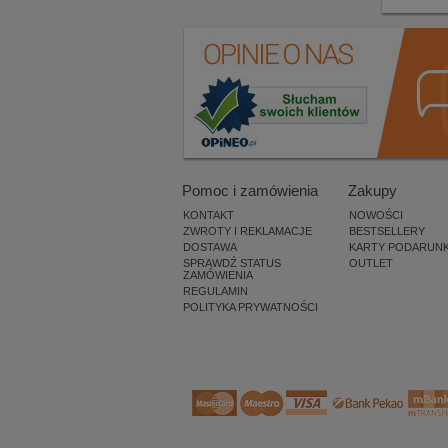
Pomoc i zamówienia
Zakupy
KONTAKT
NOWOŚCI
ZWROTY I REKLAMACJE
BESTSELLERY
DOSTAWA
KARTY PODARUN
SPRAWDŹ STATUS
OUTLET
ZAMÓWIENIA
REGULAMIN
POLITYKA PRYWATNOŚCI
×
Uwaga! To
ostatnia sztuka
tego produktu