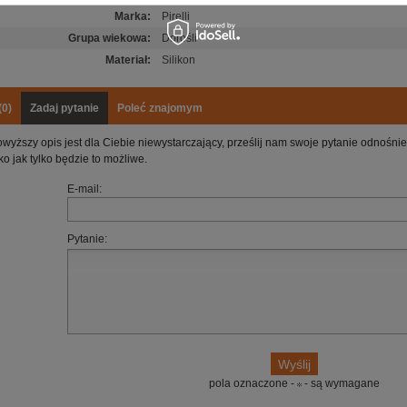
Marka
:
Pirelli
Grupa wiekowa
:
Dorośli
Materiał
:
Silikon
(0)
Zadaj pytanie
Poleć znajomym
owyższy opis jest dla Ciebie niewystarczający, prześlij nam swoje pytanie odnośn
ko jak tylko będzie to możliwe.
E-mail:
Pytanie:
pola oznaczone -
- są wymagane