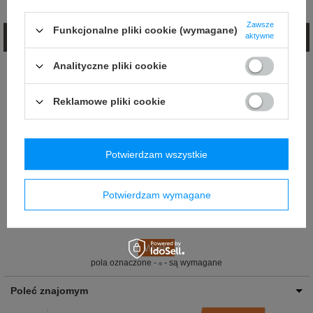
Opinie (0)
Zawsze
Funkcjonalne pliki cookie (wymagane)
aktywne
Zadaj pytanie
Analityczne pliki cookie
Jeżeli powyższy opis jest dla Ciebie niewystarczający, prześlij nam swoje
pytanie odnośnie tego produktu. Postaramy się odpowiedzieć tak szybko jak
tylko będzie to możliwe.
Reklamowe pliki cookie
E-mail:
Pytanie:
Potwierdzam wszystkie
Potwierdzam wymagane
pola oznaczone -
- są wymagane
Poleć znajomym