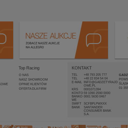
Top Racing
KONTAKT
TEL
+48 793 205 777
O NAS
GADZ
TEL
+48 22 834 54 04
POW
NASZ SHOWROOM
E-MAIL
INFO@GADZETYRAJD
ŚLĄSK
KOWE
OPINIE KLIENTÓW
OWE.PL
01-35
OFERTA DLA FIRM
KRS
0001071394
KONTO
59 1090 2590 0000
BANKO
0001 5630 0467
WE
SWIFT
SCFBPLPWXXX
BANK
SANTANDER
CONSUMER BANK
S.A.