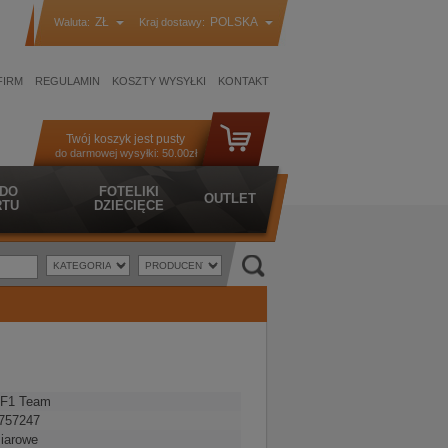
ZŁ
POLSKA
Waluta:
Kraj dostawy:
FIRM
REGULAMIN
KOSZTY WYSYŁKI
KONTAKT
Twój koszyk jest pusty
do darmowej wysyłki:
50.00zł
 DO
FOTELIKI
OUTLET
TU
DZIECIĘCE
 F1 Team
757247
iarowe