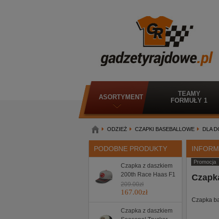
TEAMY
ASORTYMENT
FORMUŁY 1
ODZIEŻ
CZAPKI BASEBALLOWE
DLA 
PODOBNE PRODUKTY
INFORM
Promocja
Czapka z daszkiem
200th Race Haas F1
Czapk
209.00
zł
167.00
zł
Czapka ba
Czapka z daszkiem