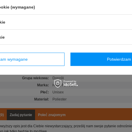
haftowane logo zespołu
cookie (wymagane)
strony nadrukowana liczba 200
ieszczono flagę USA
kie
u wyszywany numer 31
y pasek z zapięciem na zatrzask
kie
Kierowca
:
Esteban Ocon
Stan
:
Nowy
dzam wymagane
Potwierdzam 
Kategoria
:
Czapki baseballowe
Kolor
:
Szary
Grupa wiekowa
:
Dorośli
Marka
:
Haas F1 Team
Płeć
:
Unisex
Materiał
:
Poliester
(0)
Zadaj pytanie
Poleć znajomym
owyższy opis jest dla Ciebie niewystarczający, prześlij nam swoje pytanie odnośn
ko jak tylko będzie to możliwe.