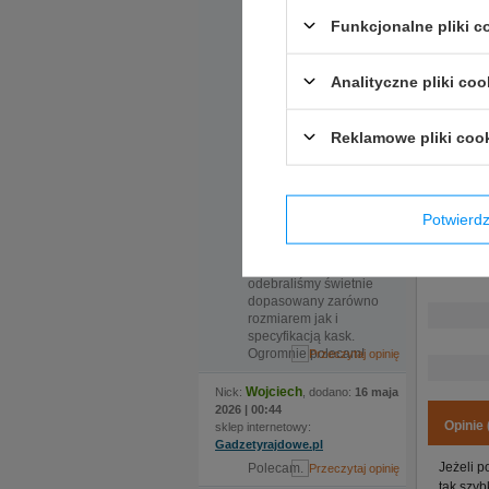
pomocna obsługa.
Z przodu 
Ekspedientka sama
Funkcjonalne pliki 
zaproponowała
Z prawej 
rozwiązanie, które
Z tyłu um
okazało się kluczowe.
Analityczne pliki coo
Do sklepu
Na daszk
zamówiliśmy kask w
Regulowan
dwóch rozmiarach, ale
Reklamowe pliki coo
nadmieniona
ekspedientka
zauważyła że certyfikat
kasku jaki nas
interesuje wymaga
Potwier
zmiany modelu, po
czym sama zamówiła
kask i w krótkim czasie
odebraliśmy świetnie
dopasowany zarówno
rozmiarem jak i
specyfikacją kask.
Ogromnie polecam!
Wojciech
Nick:
, dodano:
16 maja
2026 | 00:44
Opinie 
sklep internetowy:
Gadzetyrajdowe.pl
Jeżeli p
Polecam.
tak szyb