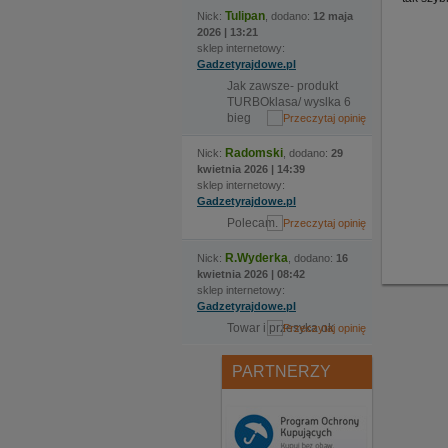
Tulipan
Nick:
, dodano:
12 maja
2026 | 13:21
sklep internetowy:
Gadzetyrajdowe.pl
Jak zawsze- produkt
TURBOklasa/ wyslka 6
bieg
Radomski
Nick:
, dodano:
29
kwietnia 2026 | 14:39
sklep internetowy:
Gadzetyrajdowe.pl
Polecam.
R.Wyderka
Nick:
, dodano:
16
kwietnia 2026 | 08:42
sklep internetowy:
Gadzetyrajdowe.pl
Towar i przesyka ok
PARTNERZY