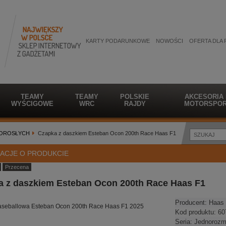
KARTY PODARUNKOWE
NOWOŚCI
OFERTA DLA 
TEAMY
TEAMY
POLSKIE
AKCESORIA
WYŚCIGOWE
WRC
RAJDY
MOTORSPOR
DOROSŁYCH
Czapka z daszkiem Esteban Ocon 200th Race Haas F1
ACJE O PRODUKCIE
Przecena
a z daszkiem Esteban Ocon 200th Race Haas F1
Producent:
Haas
seballowa Esteban Ocon 200th Race Haas F1 2025
Kod produktu:
60
Seria:
Jednorozm