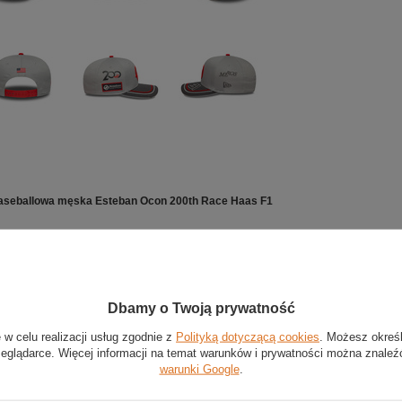
aseballowa męska Esteban Ocon 200th Race Haas F1
ry
poliester
SEVENTY
Dbamy o Twoją prywatność
 w celu realizacji usług zgodnie z
Polityką dotyczącą cookies
. Możesz okreś
seballowa z nowej kolekcji zespołu Haas F1 Team
zeglądarce. Więcej informacji na temat warunków i prywatności można znaleź
z wysokiej jakości poliestru dla fanów Estebana Ocona
warunki Google
.
owana z okazji 200 startów w Formule 1