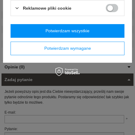
Reklamowe pliki cookie
Stan
:
Nowy
Płeć
:
Męskie
Kategoria
:
Koszulki t-shirt
Kolor
:
Żółty
Potwierdzam wszystkie
Grupa wiekowa
:
Dorośli
Materiał
:
Inny
Potwierdzam wymagane
Marka
:
Ayrton Senna Collection
Opinie (0)
Zadaj pytanie
Jeżeli powyższy opis jest dla Ciebie niewystarczający, prześlij nam swoje
pytanie odnośnie tego produktu. Postaramy się odpowiedzieć tak szybko jak
tylko będzie to możliwe.
E-mail:
Pytanie: