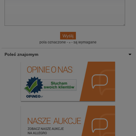
pola oznaczone -
- są wymagane
Poleć znajomym