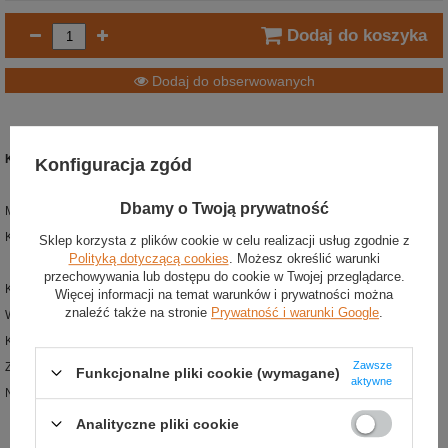
Dodaj do koszyka
Dodaj do obserwowanych
Koszulka t-shirt męska Hashtag Senna
Konfiguracja zgód
Dbamy o Twoją prywatność
Materiał: bawełna
180 g/m²
Kolor: żółty
Sklep korzysta z plików cookie w celu realizacji usług zgodnie z
Polityką dotyczącą cookies
. Możesz określić warunki
przechowywania lub dostępu do cookie w Twojej przeglądarce.
Koszulka t-shirt męska z najnowszej kolekcji Ayrtona Senny
Więcej informacji na temat warunków i prywatności można
znaleźć także na stronie
Prywatność i warunki Google
.
Wykonany z wysokiej jakości bawełny o gramaturze
180 g/m²
Klasyczny krój
Zawsze
Z przodu duży napis #SENNA
Funkcjonalne pliki cookie (wymagane)
aktywne
Na plecach nadruk z numerem 12
Analityczne pliki cookie