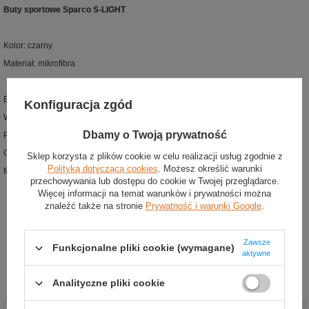
Buty sportowe Sparco S-LIGHT
Kolor: czarny
Materiał: mikrofibra
Buty sportowe z nowej kolekcji Sparco
Konfiguracja zgód
Wykonane z wysokiej jakości mikrofibry
Dbamy o Twoją prywatność
Perforacje dla lepszej wentylacji
Oddychająca siatkowa podszewka
Sklep korzysta z plików cookie w celu realizacji usług zgodnie z
Polityką dotyczącą cookies
. Możesz określić warunki
Miękka podeszwa z gumy i poliuretanu
przechowywania lub dostępu do cookie w Twojej przeglądarce.
Więcej informacji na temat warunków i prywatności można
znaleźć także na stronie
Prywatność i warunki Google
.
Zawsze
Funkcjonalne pliki cookie (wymagane)
aktywne
Analityczne pliki cookie
Stan
:
Nowy
Płeć
:
Męskie
,
Unisex