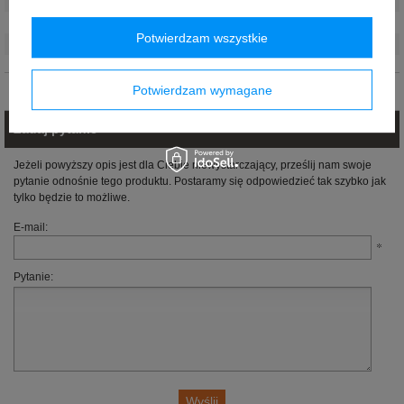
Płeć
:
Unisex
Kierowca
:
Ayrton Senna
Potwierdzam wszystkie
Materiał
:
Poliester
,
Elastan
Potwierdzam wymagane
Opinie (0)
Zadaj pytanie
Jeżeli powyższy opis jest dla Ciebie niewystarczający, prześlij nam swoje
pytanie odnośnie tego produktu. Postaramy się odpowiedzieć tak szybko jak
tylko będzie to możliwe.
E-mail:
Pytanie: