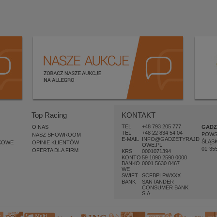
Top Racing
KONTAKT
TEL
+48 793 205 777
O NAS
GADZ
TEL
+48 22 834 54 04
POW
NASZ SHOWROOM
E-MAIL
INFO@GADZETYRAJD
ŚLĄSK
KOWE
OPINIE KLIENTÓW
OWE.PL
01-35
OFERTA DLA FIRM
KRS
0001071394
KONTO
59 1090 2590 0000
BANKO
0001 5630 0467
WE
SWIFT
SCFBPLPWXXX
BANK
SANTANDER
CONSUMER BANK
S.A.