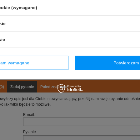
cookie (wymagane)
kie
Stan
:
Nowy
Kategoria
:
Koszulki polo
kie
Kolor
:
Czerwony
Grupa wiekowa
:
Dorośli
Materiał
:
Inny
dzam wymagane
Potwierdzam 
Marka
:
Scuderia Ferrari F1 Team
Płeć
:
Unisex
(0)
Zadaj pytanie
Poleć znajomym
owyższy opis jest dla Ciebie niewystarczający, prześlij nam swoje pytanie odnośn
ko jak tylko będzie to możliwe.
E-mail:
Pytanie: