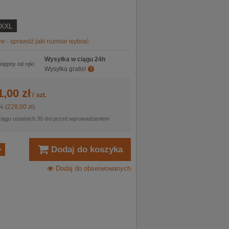
XXL
w - sprawdź jaki rozmiar wybrać.
Wysyłka w ciągu 24h
stępny od ręki
Wysyłka gratis!
1,00 zł
/
szt.
% (
228,00 zł
).
ciągu ostatnich 30 dni przed wprowadzeniem
Dodaj do koszyka
Dodaj do obserwowanych