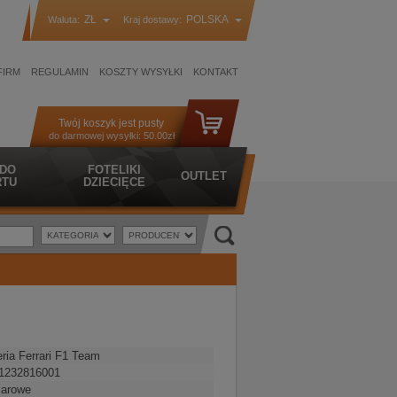
ZŁ
POLSKA
Waluta:
Kraj dostawy:
FIRM
REGULAMIN
KOSZTY WYSYŁKI
KONTAKT
Twój koszyk jest pusty
do darmowej wysyłki:
50.00zł
 DO
FOTELIKI
OUTLET
TU
DZIECIĘCE
ria Ferrari F1 Team
1232816001
iarowe