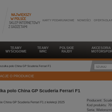
KARTY PODARUNKOWE
NOWOŚCI
OFERTA DLA 
TEAMY
TEAMY
POLSKIE
AKCESORIA
WYŚCIGOWE
WRC
RAJDY
MOTORSPOR
szulka polo China GP Scuderia Ferrari F1
ACJE O PRODUKCIE
ka polo China GP Scuderia Ferrari F1
Producent:
Scude
ie China GP Scuderia Ferrari F1 z kolekcji 2025
Kod produktu:
70
Seria:
Wielorozm