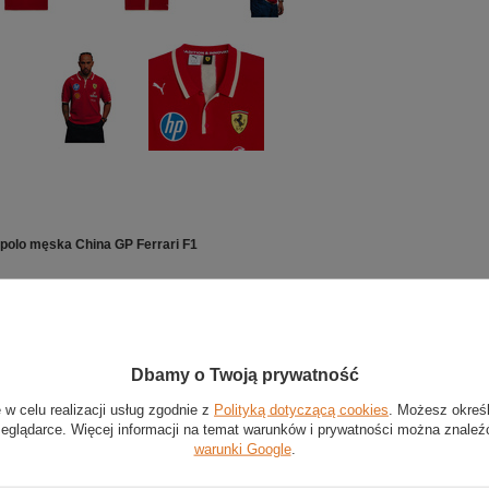
polo męska China GP Ferrari F1
erwony
 60% bawełna, 40% poliester
Dbamy o Twoją prywatność
ulka polo z nowej kolekcji Scuderia Ferrari F1
 w celu realizacji usług zgodnie z
Polityką dotyczącą cookies
. Możesz okreś
 edycja wykonana na Grand Prix Chin
zeglądarce. Więcej informacji na temat warunków i prywatności można znaleź
i z tyłu i na piersi
warunki Google
.
ch i z przodu haftowane loga sponsorów