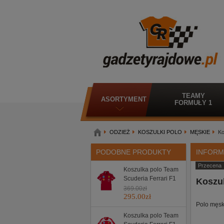
TEAMY
ASORTYMENT
FORMUŁY 1
ODZIEŻ
KOSZULKI POLO
MĘSKIE
Ko
PODOBNE PRODUKTY
INFORM
Przecena
Koszulka polo Team
Scuderia Ferrari F1
Koszul
369.00
zł
295.00
zł
Polo męsk
Koszulka polo Team