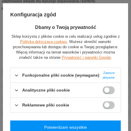
Zdejmowane wkładki dla lepszego dopasowania i komfortu
Mocowanie boczne z rozstawem otworów 290 mm
Konfiguracja zgód
Dbamy o Twoją prywatność
Sklep korzysta z plików cookie w celu realizacji usług zgodnie z
Polityką dotyczącą cookies
. Możesz określić warunki
Stan
:
Nowy
przechowywania lub dostępu do cookie w Twojej przeglądarce.
Kategoria
:
Fotele
Więcej informacji na temat warunków i prywatności można
znaleźć także na stronie
Prywatność i warunki Google
.
Akcesoria
Fotele samochodowe
samochodowe
:
Kolor
:
Czarny
Zawsze
Funkcjonalne pliki cookie (wymagane)
aktywne
Płeć
:
Unisex
Marka
:
OMP Racing
Analityczne pliki cookie
Homologacja
:
FIA 8855-1999
Materiał
:
Włókno węglowe
,
Skóra
Reklamowe pliki cookie
Mocowanie
:
Boczne
Rozstaw śrub
:
290 mm
Potwierdzam wszystkie
Opinie (0)