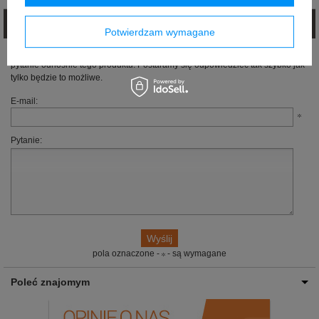
Zadaj pytanie
Potwierdzam wymagane
Jeżeli powyższy opis jest dla Ciebie niewystarczający, prześlij nam swoje
pytanie odnośnie tego produktu. Postaramy się odpowiedzieć tak szybko jak
tylko będzie to możliwe.
E-mail:
Pytanie:
pola oznaczone -
- są wymagane
Poleć znajomym