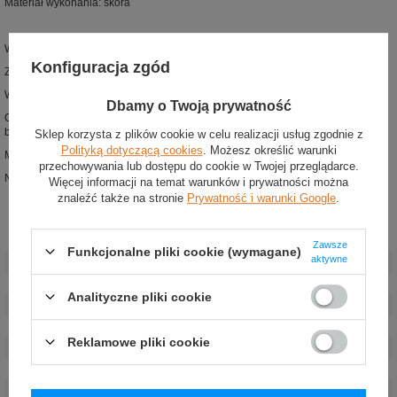
Materiał wykonania: skóra
Wysokiej klasy buty wyścigowe z kolekcji OMP Racing
Konfiguracja zgód
Zaprojektowane zgodnie z najnowszą wersją homologacji FIA 8856-2018
Wykonane z lekkiej i perforowanej skóry kangura
Dbamy o Twoją prywatność
Cienkie sznurowadła i zapięcie na rzep pozwalają na optymalne dopasowanie
butów
Sklep korzysta z plików cookie w celu realizacji usług zgodnie z
Polityką dotyczącą cookies
. Możesz określić warunki
Materiałowe wstawki poprawiają elastyczność obuwia i redukują zmęczenie
przechowywania lub dostępu do cookie w Twojej przeglądarce.
Nowa podeszwa o optymalnej przyczepności
Więcej informacji na temat warunków i prywatności można
znaleźć także na stronie
Prywatność i warunki Google
.
Stan
:
Nowy
Zawsze
Funkcjonalne pliki cookie (wymagane)
aktywne
Kategoria
:
Buty
Homologacja
:
Homologacja FIA
Analityczne pliki cookie
Kolor
:
Biały
Grupa wiekowa
:
Dorośli
Reklamowe pliki cookie
Płeć
:
Męskie
,
Unisex
Materiał
:
Inny
Marka
:
OMP Racing