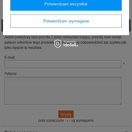
Potwierdzam wszystkie
Opinie (0)
Potwierdzam wymagane
Zadaj pytanie
Jeżeli powyższy opis jest dla Ciebie niewystarczający, prześlij nam swoje
pytanie odnośnie tego produktu. Postaramy się odpowiedzieć tak szybko jak
tylko będzie to możliwe.
E-mail:
Pytanie:
pola oznaczone -
- są wymagane