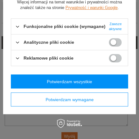
Więcej informacji na temat warunków i prywatności można
Wysokość
:
50 cm
znaleźć także na stronie
Prywatność i warunki Google
.
Szerokość
:
100 cm
Zawsze
Funkcjonalne pliki cookie (wymagane)
aktywne
Opinie (0)
Analityczne pliki cookie
Zadaj pytanie
Jeżeli powyższy opis jest dla Ciebie niewystarczający, prześlij nam swoje
Reklamowe pliki cookie
pytanie odnośnie tego produktu. Postaramy się odpowiedzieć tak szybko jak
tylko będzie to możliwe.
E-mail:
Potwierdzam wszystkie
Pytanie:
Potwierdzam wymagane