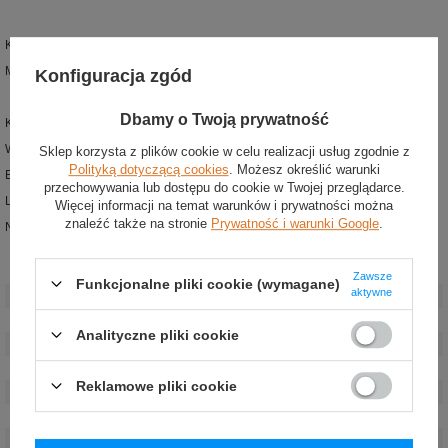
Kolor: Granatowy
Materiał: 91% Poliester, 9% elastan
Konfiguracja zgód
Dbamy o Twoją prywatność
Koszulka T-shirt damska Red Bull Racing z najnowszej kolekcji
Wykonana z poliestru z dodatkiem elastanu
Sklep korzysta z plików cookie w celu realizacji usług zgodnie z
Polityką dotyczącą cookies
. Możesz określić warunki
Elastyczne wstawki na bokach
przechowywania lub dostępu do cookie w Twojej przeglądarce.
Logo zespołu umieszczone na piersi
Więcej informacji na temat warunków i prywatności można
znaleźć także na stronie
Prywatność i warunki Google
.
Na plecach nadruk z nazwiskiem kierowcy oraz numerem startowym
Stan
:
Nowy
Zawsze
Funkcjonalne pliki cookie (wymagane)
aktywne
Płeć
:
Damskie
Kategoria
:
Koszulki t-shirt
Analityczne pliki cookie
Kolor
:
Granatowy
Grupa wiekowa
:
Dorośli
Reklamowe pliki cookie
Kierowca
:
Sergio Pérez
Materiał
:
Inny
Marka
:
Red Bull Racing F1 Team