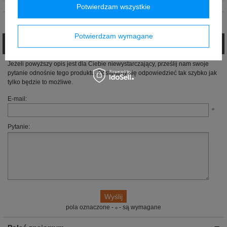
Potwierdzam wszystkie
Opinie (0)
Potwierdzam wymagane
Zadaj pytanie
Jeżeli powyższy opis jest dla Ciebie niewystarczający, prześlij nam swoje
pytanie odnośnie tego produktu. Postaramy się odpowiedzieć tak szybko jak
tylko będzie to możliwe.
E-mail:
Pytanie:
pola oznaczone -
- są wymagane