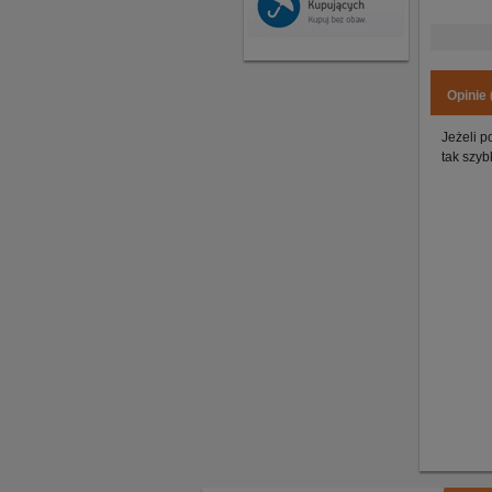
Opinie 
Jeżeli p
tak szyb