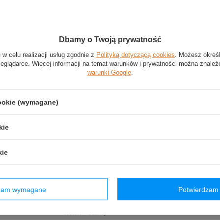
Dbamy o Twoją prywatność
rmiczny Team Stake F1 Kick Sauber
 w celu realizacji usług zgodnie z
Polityką dotyczącą cookies
. Możesz okreś
zeglądarce. Więcej informacji na temat warunków i prywatności można znaleź
warunki Google
.
rny
: 500 ml
cookie (wymagane)
stal nierdzewna
kie
iczny z kolekcji zespołu Stake F1
ze stali nierdzewnej
kie
umieszczono nadruk z logo zespołu
Stan
:
Nowy
dzam wymagane
Potwierdzam 
Płeć
:
Męskie
,
Damskie
,
Unisex
Kategoria
:
Kubki
Kolor
:
Czarny