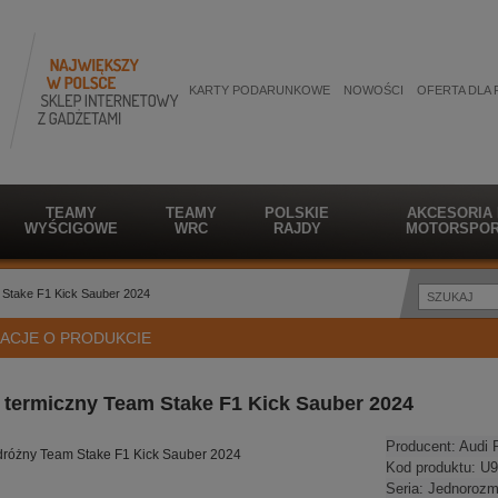
KARTY PODARUNKOWE
NOWOŚCI
OFERTA DLA 
TEAMY
TEAMY
POLSKIE
AKCESORIA
WYŚCIGOWE
WRC
RAJDY
MOTORSPOR
 Stake F1 Kick Sauber 2024
ACJE O PRODUKCIE
termiczny Team Stake F1 Kick Sauber 2024
Producent:
Audi 
różny Team Stake F1 Kick Sauber 2024
Kod produktu:
U9
Seria:
Jednorozm