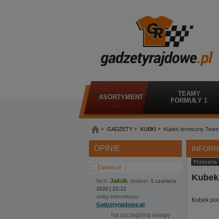
TEAMY
ASORTYMENT
FORMUŁY 1
GADŻETY
KUBKI
Kubek termiczny Team
OPINIE
INFORM
Przecena
Kubek 
Jakub
Nick:
, dodano:
1 czerwca
2026 | 22:22
sklep internetowy:
Kubek pod
Gadzetyrajdowe.pl
Na szczególną uwagę