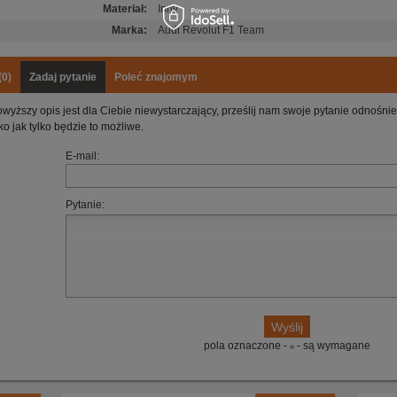
Materiał
:
Inny
Marka
:
Audi Revolut F1 Team
(0)
Zadaj pytanie
Poleć znajomym
owyższy opis jest dla Ciebie niewystarczający, prześlij nam swoje pytanie odnośn
ko jak tylko będzie to możliwe.
E-mail:
Pytanie:
pola oznaczone -
- są wymagane