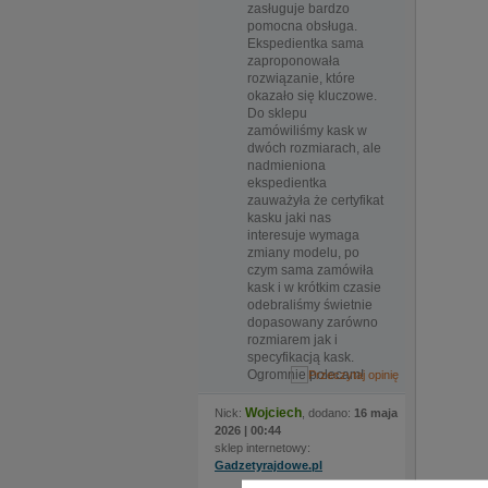
zasługuje bardzo
pomocna obsługa.
Ekspedientka sama
zaproponowała
rozwiązanie, które
okazało się kluczowe.
Do sklepu
zamówiliśmy kask w
dwóch rozmiarach, ale
nadmieniona
ekspedientka
zauważyła że certyfikat
kasku jaki nas
interesuje wymaga
zmiany modelu, po
czym sama zamówiła
kask i w krótkim czasie
odebraliśmy świetnie
dopasowany zarówno
rozmiarem jak i
specyfikacją kask.
Ogromnie polecam!
Wojciech
Nick:
, dodano:
16 maja
2026 | 00:44
sklep internetowy:
Gadzetyrajdowe.pl