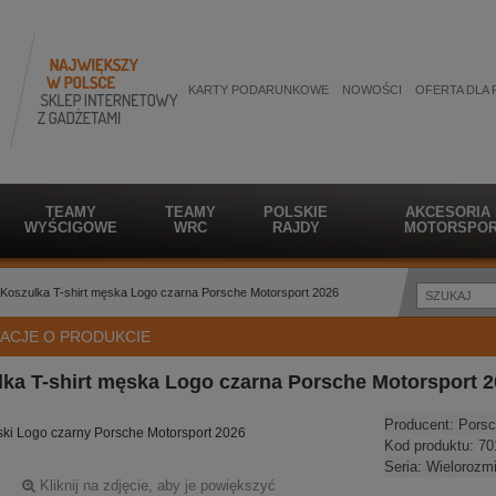
KARTY PODARUNKOWE
NOWOŚCI
OFERTA DLA 
TEAMY
TEAMY
POLSKIE
AKCESORIA
WYŚCIGOWE
WRC
RAJDY
MOTORSPOR
Koszulka T-shirt męska Logo czarna Porsche Motorsport 2026
ACJE O PRODUKCIE
ka T-shirt męska Logo czarna Porsche Motorsport 
Producent:
Porsc
ęski Logo czarny Porsche Motorsport 2026
Kod produktu:
70
Seria:
Wielorozm
Kliknij na zdjęcie, aby je powiększyć