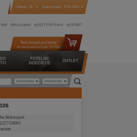
ZŁ
POLSKA
Waluta:
Kraj dostawy:
FIRM
REGULAMIN
KOSZTY WYSYŁKI
KONTAKT
Twój koszyk jest pusty
do darmowej wysyłki:
50.00zł
 DO
FOTELIKI
OUTLET
TU
DZIECIĘCE
2026
he Motorsport
1227724001
iarowe