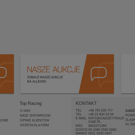
Top Racing
KONTAKT
TEL
+48 793 205 777
O NAS
GADZ
TEL
+48 22 834 54 04
POW
NASZ SHOWROOM
E-MAIL
INFO@GADZETYRAJD
ŚLĄSK
KOWE
OPINIE KLIENTÓW
OWE.PL
01-35
OFERTA DLA FIRM
KRS
0001071394
KONTO
59 1090 2590 0000
BANKO
0001 5630 0467