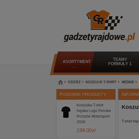
TEAMY
ASORTYMENT
FORMUŁY 1
ODZIEŻ
KOSZULKI T-SHIRT
MĘSKIE
PODOBNE PRODUKTY
INFORM
Koszulka T-shirt
Koszul
męska Logo Penske
Porsche Motorsport
T-shirt m
2026
199.00
zł