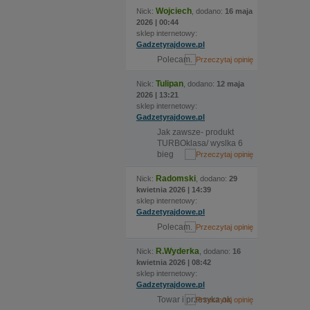
Wojciech
Nick:
, dodano:
16 maja
2026 | 00:44
sklep internetowy:
Gadzetyrajdowe.pl
Polecam.
Tulipan
Nick:
, dodano:
12 maja
2026 | 13:21
sklep internetowy:
Gadzetyrajdowe.pl
Jak zawsze- produkt
TURBOklasa/ wyslka 6
bieg
Radomski
Nick:
, dodano:
29
kwietnia 2026 | 14:39
sklep internetowy:
Gadzetyrajdowe.pl
Polecam.
R.Wyderka
Nick:
, dodano:
16
kwietnia 2026 | 08:42
sklep internetowy:
Gadzetyrajdowe.pl
Towar i przesyka ok