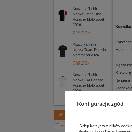
Koszulka T-shirt
męska Stripe Black
Porsche Motorsport
2026
Koszulka 
219.00
zł
Kolor: cza
Koszulka t-shirt
męska Team Porsche
Materiał:
Motorsport 2026
289.00
zł
Męska kosz
Klasyczny 
Koszulka T-shirt
męska Car Penske
Na piersi
Porsche Motorsport
Jednokolo
2026
179.00
zł
Konfiguracja zgód
OPINIE
Sklep korzysta z plików cookie
dostępu do cookie w Twojej pr