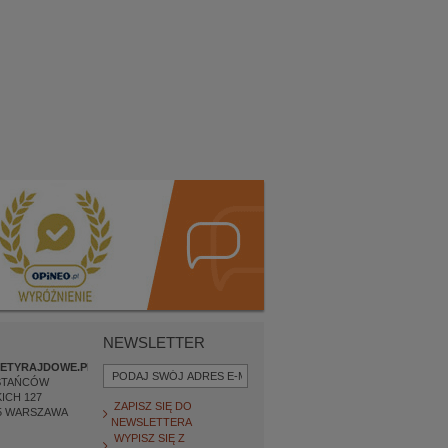
NEWSLETTER
ETYRAJDOWE.PL
STAŃCÓW
ICH 127
ZAPISZ SIĘ DO
5
WARSZAWA
NEWSLETTERA
WYPISZ SIĘ Z