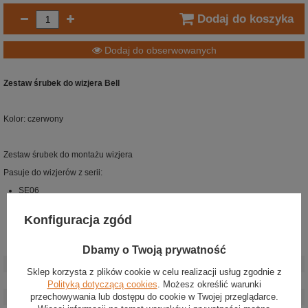
Dodaj do koszyka
Dodaj do obserwowanych
Zestaw śrubek do wizjera Bell
Kolor: czerwony
Zestaw śrubek do montażu wizjera
Pasuje do wizjerów z serii:
SE06
SE07
SE077
Konfiguracja zgód
SE07EV
Stan
:
Nowy
Dbamy o Twoją prywatność
Kategoria
:
Kaski
Sklep korzysta z plików cookie w celu realizacji usług zgodnie z
Kolor
:
Czerwony
Polityką dotyczącą cookies
. Możesz określić warunki
przechowywania lub dostępu do cookie w Twojej przeglądarce.
Materiał
:
Inny