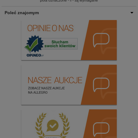
pola oznaczone -
- są wymagane
Poleć znajomym