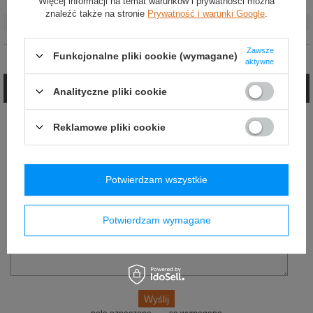
Więcej informacji na temat warunków i prywatności można
Płeć
:
Unisex
znaleźć także na stronie
Prywatność i warunki Google
.
Marka
:
Bell
Zawsze
Funkcjonalne pliki cookie (wymagane)
Opinie (0)
aktywne
Zadaj pytanie
Analityczne pliki cookie
Jeżeli powyższy opis jest dla Ciebie niewystarczający, prześlij nam swoje
Reklamowe pliki cookie
pytanie odnośnie tego produktu. Postaramy się odpowiedzieć tak szybko jak
tylko będzie to możliwe.
E-mail:
Potwierdzam wszystkie
Pytanie:
Potwierdzam wymagane