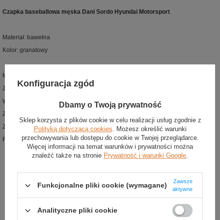
Czapka baseballowa męska Dani Sordo Hyundai Motorsport
Materiał: bawełna
Kolor: granatowy
Męska czapka baseballowa z najnowszej kolekcji Hyundai Motorsport
Konfiguracja zgód
Zaprojektowana dla fanów Daniego Sordo
Wykonana z wysokiej jakości bawełny
Dbamy o Twoją prywatność
Z przodu umieszczono logo Hyundai Motorsport
Sklep korzysta z plików cookie w celu realizacji usług zgodnie z
Z lewej strony haftowana flaga Hiszpanii i nazwisko kierowcy
Polityką dotyczącą cookies
. Możesz określić warunki
przechowywania lub dostępu do cookie w Twojej przeglądarce.
Regulowany pasek z metalowym klipsem
Więcej informacji na temat warunków i prywatności można
znaleźć także na stronie
Prywatność i warunki Google
.
Zawsze
Funkcjonalne pliki cookie (wymagane)
aktywne
Analityczne pliki cookie