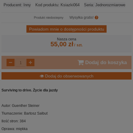
Producent:
Inny
Kod produktu:
Ksiazki064
Seria:
Jednorozmiarowe
Wysyłka gratis!
Produkt niedostepny
Powiadom mnie o dostępności produktu
Nasza cena
55,00 zł
/
szt.
Dodaj do koszyka
Dodaj do obserwowanych
Surviving to drive. Życie dla jazdy
Autor: Guenther Steiner
Tłumaczenie: Bartosz Sałbut
Ilość stron: 384
Oprawa: miękka