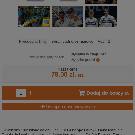
Producent:
Inny
Seria:
Jednorozmiarowe
Ads:
1
Wysyłka w ciągu 24h
Produkt dostępny od ręki
Wysyłka gratis!
Nasza cena
79,00 zł
/
szt.
Dodaj do koszyka
Dodaj do obserwowanych
Od lotniska Silverstone do Abu Zabi. Od Giuseppe Fariny i Juana Manuela