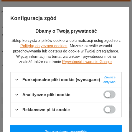
Koszulka Polo damska Team Toyota Gazoo Racing WRC
Konfiguracja zgód
Kolor: czarny, czerwony
Dbamy o Twoją prywatność
Materiał: poliester
Sklep korzysta z plików cookie w celu realizacji usług zgodnie z
Polityką dotyczącą cookies
. Możesz określić warunki
Damska koszulka polo z kolekcji Toyota Gazoo Racing WRC.
przechowywania lub dostępu do cookie w Twojej przeglądarce.
Więcej informacji na temat warunków i prywatności można
Logo zespołu nadrukowane na piersi i na plecach.
znaleźć także na stronie
Prywatność i warunki Google
.
Na piersi i rękawach umieszczono logotypy partnerów zespołu.
Zawsze
Stan
:
Nowy
Funkcjonalne pliki cookie (wymagane)
aktywne
Płeć
:
Damskie
Kategoria
:
Koszulki polo
Analityczne pliki cookie
Grupa wiekowa
:
Dorośli
Marka
:
Toyota Gazoo Racing
Reklamowe pliki cookie
Kolor
:
Czarny
,
Czerwony
Materiał
:
Poliester
Potwierdzam wszystkie