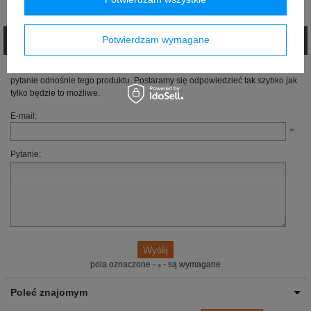
Opinie (0)
Potwierdzam wymagane
Zadaj pytanie
Jeżeli powyższy opis jest dla Ciebie niewystarczający, prześlij nam swoje
pytanie odnośnie tego produktu. Postaramy się odpowiedzieć tak szybko jak
tylko będzie to możliwe.
E-mail:
Pytanie:
pola oznaczone -
- są wymagane
Poleć znajomym