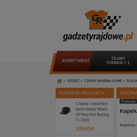
TEAMY
ASORTYMENT
FORMUŁY 1
ODZIEŻ
CZAPKI BASEBALLOWE
DLA 
PODOBNE PRODUKTY
INFORM
Promocja
Czapka z daszkiem
Isack Hadjar Miami
Kapelu
GP Red Bull Racing
F1 2026
Kapelusz 
209.00
zł