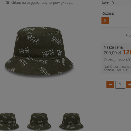
Kliknij na zdjęcie, aby je powiększyć
Ads:
0
Rozmiar
S
Pro
Nasza cena
12
209,00 zł
Oszczędzasz 40
Najniższa cena w 
obniżki: 209,00 zł