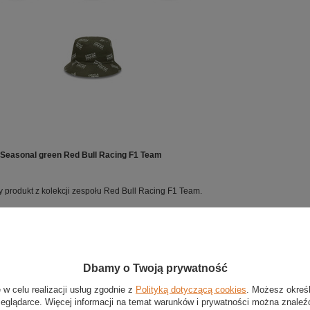
 Seasonal green Red Bull Racing F1 Team
 produkt z kolekcji zespołu Red Bull Racing F1 Team.
Stan
:
Nowy
Kategoria
:
Czapki baseballowe
Kolor
:
Zielony
Dbamy o Twoją prywatność
Grupa wiekowa
:
Dorośli
Marka
:
Red Bull Racing F1 Team
 w celu realizacji usług zgodnie z
Polityką dotyczącą cookies
. Możesz okreś
zeglądarce. Więcej informacji na temat warunków i prywatności można znaleź
Płeć
:
Unisex