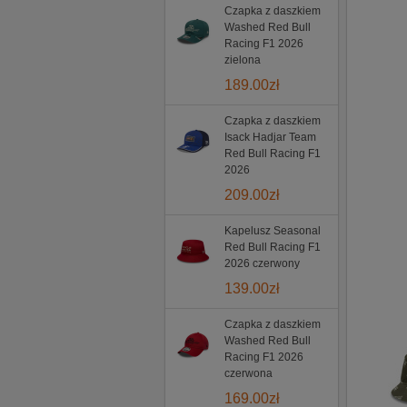
Czapka z daszkiem
Washed Red Bull
Racing F1 2026
zielona
189.00
zł
Czapka z daszkiem
Isack Hadjar Team
Red Bull Racing F1
2026
209.00
zł
Kapelusz Seasonal
Red Bull Racing F1
2026 czerwony
139.00
zł
Czapka z daszkiem
Washed Red Bull
Racing F1 2026
czerwona
169.00
zł