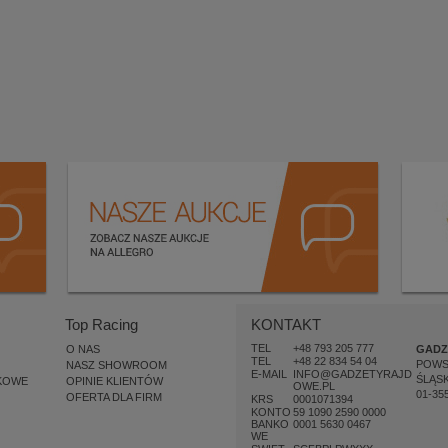
Top Racing
KONTAKT
TEL
+48 793 205 777
O NAS
GADZ
TEL
+48 22 834 54 04
POW
NASZ SHOWROOM
E-MAIL
INFO@GADZETYRAJD
ŚLĄSK
KOWE
OPINIE KLIENTÓW
OWE.PL
01-35
OFERTA DLA FIRM
KRS
0001071394
KONTO
59 1090 2590 0000
BANKO
0001 5630 0467
WE