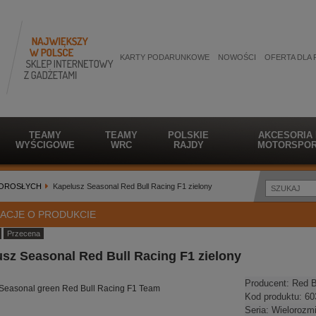
KARTY PODARUNKOWE
NOWOŚCI
OFERTA DLA 
TEAMY
TEAMY
POLSKIE
AKCESORIA
WYŚCIGOWE
WRC
RAJDY
MOTORSPOR
DOROSŁYCH
Kapelusz Seasonal Red Bull Racing F1 zielony
ACJE O PRODUKCIE
Przecena
sz Seasonal Red Bull Racing F1 zielony
Producent:
Red B
Seasonal green Red Bull Racing F1 Team
Kod produktu:
60
Seria:
Wielorozm