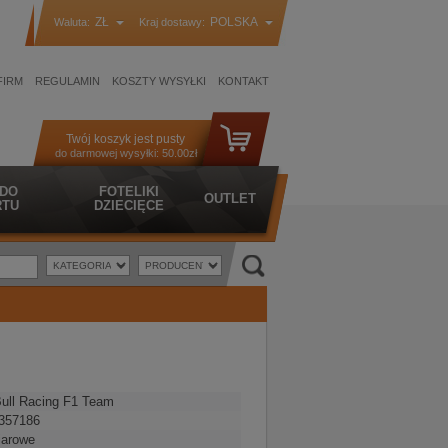
ZŁ
POLSKA
Waluta:
Kraj dostawy:
FIRM
REGULAMIN
KOSZTY WYSYŁKI
KONTAKT
Twój koszyk jest pusty
do darmowej wysyłki:
50.00zł
 DO
FOTELIKI
OUTLET
TU
DZIECIĘCE
ull Racing F1 Team
357186
iarowe