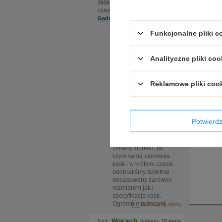
2026 | 22:22
sklep internetowy:
Gadzetyrajdowe.pl
Na szczególną uwagę
Funkcjonalne pliki 
Opinie 
zasługuje bardzo
pomocna obsługa.
Ekspedientka sama
Jeżeli p
Analityczne pliki coo
zaproponowała
tak szyb
rozwiązanie, które
okazało się kluczowe.
Reklamowe pliki coo
Do sklepu
zamówiliśmy kask w
dwóch rozmiarach, ale
nadmieniona
ekspedientka
Potwier
zauważyła że certyfikat
kasku jaki nas
interesuje wymaga
zmiany modelu, po
czym sama zamówiła
kask i w krótkim czasie
odebraliśmy świetnie
dopasowany zarówno
rozmiarem jak i
specyfikacją kask.
Ogromnie polecam!
Wojciech
Nick:
, dodano:
16 maja