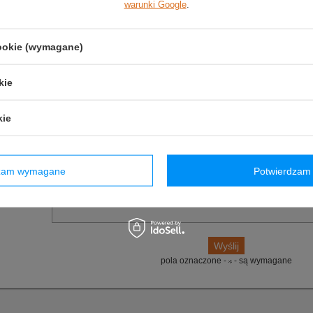
warunki Google
.
Materiał
:
Poliester
cookie (wymagane)
(0)
Zadaj pytanie
Poleć znajomym
owyższy opis jest dla Ciebie niewystarczający, prześlij nam swoje pytanie odnośn
kie
ko jak tylko będzie to możliwe.
E-mail:
kie
Pytanie:
dzam wymagane
Potwierdzam 
pola oznaczone -
- są wymagane