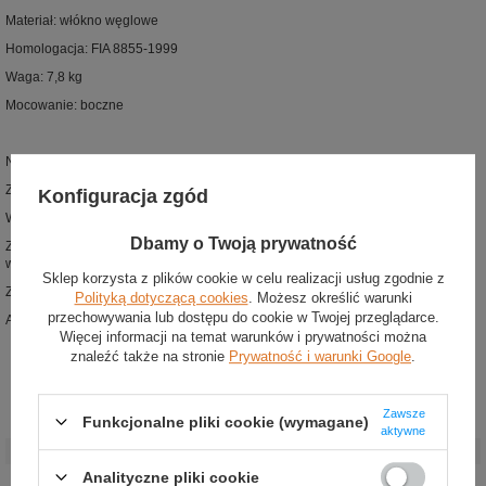
Materiał: włókno węglowe
Homologacja: FIA 8855-1999
Waga: 7,8 kg
Mocowanie: boczne
Najnowsza wersja niezwykle popularnego fotela z kolekcji Sparco
Zaprojektowany zgodnie z homologacją FIA 8855-1999
Konfiguracja zgód
Wykonany z wysokiej jakości włókna węglowego
Dbamy o Twoją prywatność
Zwiększona wytrzymałość w stosunku do fotela w technologii QRT, przy redukcji
wagi o około 10%
Sklep korzysta z plików cookie w celu realizacji usług zgodnie z
Zintegrowana strefa ochrony głowy
Polityką dotyczącą cookies
. Możesz określić warunki
przechowywania lub dostępu do cookie w Twojej przeglądarce.
Antypoślizgowe wstawki na wysokości ramion
Więcej informacji na temat warunków i prywatności można
znaleźć także na stronie
Prywatność i warunki Google
.
Zawsze
Funkcjonalne pliki cookie (wymagane)
Stan
:
Nowy
aktywne
Kategoria
:
Fotele
Analityczne pliki cookie
Akcesoria
Fotele samochodowe