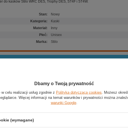
zjer do kasków Stilo WRC DES, Trophy DES, ST4F i ST4W.
Stan
:
Nowy
Kategoria
:
Kaski
Materiał
:
Inny
Płeć
:
Unisex
Marka
:
Stilo
Aby móc ocenić produkt lub dodać opinię, musisz b
Dbamy o Twoją prywatność
 w celu realizacji usług zgodnie z
Polityką dotyczącą cookies
. Możesz okreś
zeglądarce. Więcej informacji na temat warunków i prywatności można znaleź
warunki Google
.
cookie (wymagane)