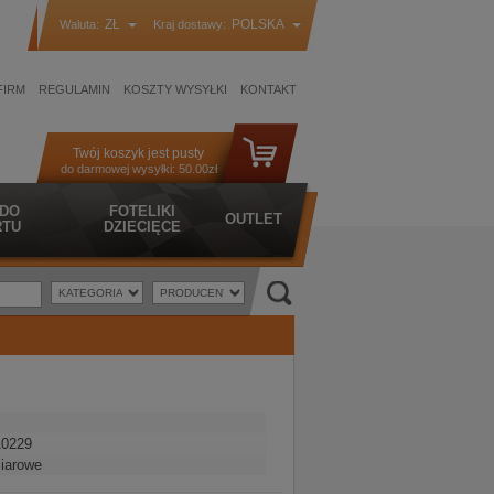
ZŁ
POLSKA
Waluta:
Kraj dostawy:
FIRM
REGULAMIN
KOSZTY WYSYŁKI
KONTAKT
Twój koszyk jest pusty
do darmowej wysyłki:
50.00zł
 DO
FOTELIKI
OUTLET
TU
DZIECIĘCE
0229
iarowe