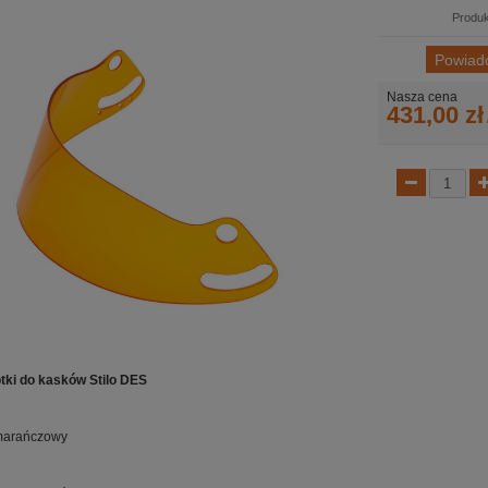
Produk
Powiad
Nasza cena
431,00 zł
ótki do kasków Stilo DES
marańczowy