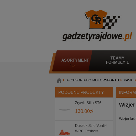
TEAMY
ASORTYMENT
FORMUŁY 1
AKCESORIA DO MOTORSPORTU
KASKI
PODOBNE PRODUKTY
INFORM
Zrywki Stilo ST6
Wizjer
130.00
zł
Wizjer kr
Daszek Stilo Venti4
WRC Offshore