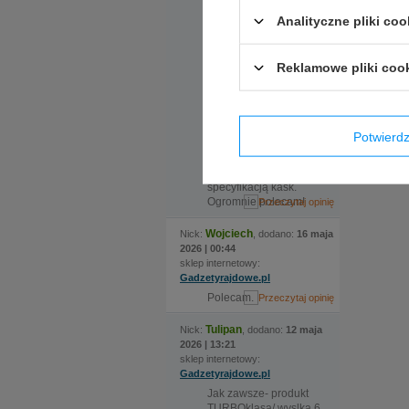
dwóch rozmiarach, ale
Analityczne pliki coo
nadmieniona
ekspedientka
zauważyła że certyfikat
Reklamowe pliki coo
kasku jaki nas
interesuje wymaga
zmiany modelu, po
czym sama zamówiła
kask i w krótkim czasie
Potwier
odebraliśmy świetnie
dopasowany zarówno
rozmiarem jak i
specyfikacją kask.
Ogromnie polecam!
Wojciech
Nick:
, dodano:
16 maja
2026 | 00:44
sklep internetowy:
Gadzetyrajdowe.pl
Polecam.
Tulipan
Nick:
, dodano:
12 maja
2026 | 13:21
sklep internetowy:
Gadzetyrajdowe.pl
Jak zawsze- produkt
TURBOklasa/ wyslka 6