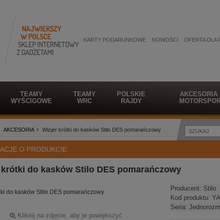
KARTY PODARUNKOWE
NOWOŚCI
OFERTA DLA 
TEAMY
TEAMY
POLSKIE
AKCESORIA
WYŚCIGOWE
WRC
RAJDY
MOTORSPOR
AKCESORIA
Wizjer krótki do kasków Stilo DES pomarańczowy
ACJE O PRODUKCIE
 krótki do kasków Stilo DES pomarańczowy
Producent:
Stilo
ótki do kasków Stilo DES pomarańczowy
Kod produktu:
YA
Seria:
Jednorozm
Kliknij na zdjęcie, aby je powiększyć