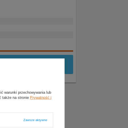
yć
zalogowany
.
lić warunki przechowywania lub
ć także na stronie
Prywatność i
Zawsze aktywne