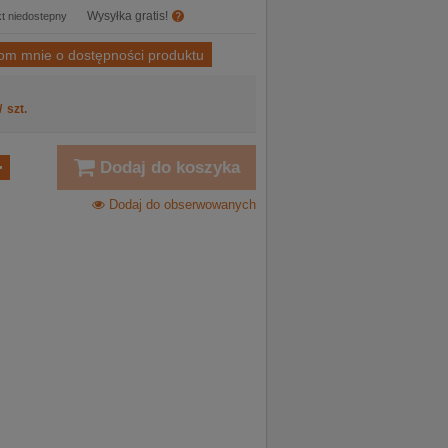
Wysyłka gratis!
t niedostepny
om mnie o dostępności produktu
/
szt.
Dodaj do koszyka
Dodaj do obserwowanych