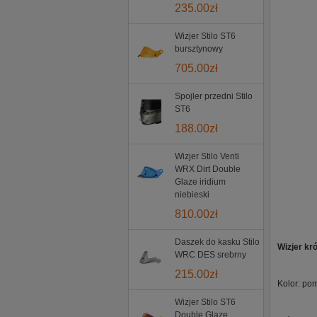
235.00
zł
Wizjer Stilo ST6
bursztynowy
705.00
zł
Spojler przedni Stilo
ST6
188.00
zł
Wizjer Stilo Venti
WRX Dirt Double
Glaze iridium
niebieski
810.00
zł
Daszek do kasku Stilo
Wizjer kr
WRC DES srebrny
215.00
zł
Kolor: po
Wizjer Stilo ST6
Double Glaze