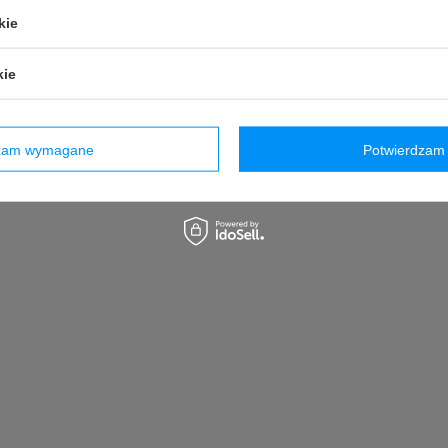
kie
kie
dzam wymagane
Potwierdzam 