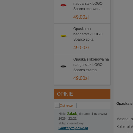
nadgarstek LOGO
Sparco czerwona
49.00
zł
Opaska na
nadgarstek LOGO
Sparco żółta
49.00
zł
Opaska silikonowa na
nadgarstek LOGO
Sparco czarna
49.00
zł
OPINIE
Opaska s
Jakub
Nick:
, dodano:
1 czerwca
2026 | 22:22
Materiał: s
sklep internetowy:
Kolor: biał
Gadzetyrajdowe.pl