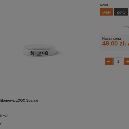
Kolor
Biały
Żółty
Pro
Nasza cena
49,00 zł
/
s
ilikonowa LOGO Sparco
ilikon
y