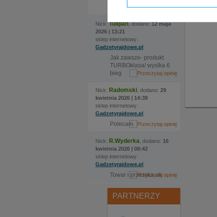
Polecam.
Tulipan
Nick:
, dodano:
12 maja
2026 | 13:21
sklep internetowy:
Gadzetyrajdowe.pl
Jak zawsze- produkt
TURBOklasa/ wyslka 6
bieg
Radomski
Nick:
, dodano:
29
kwietnia 2026 | 14:39
sklep internetowy:
Gadzetyrajdowe.pl
Polecam.
R.Wyderka
Nick:
, dodano:
16
kwietnia 2026 | 08:42
sklep internetowy:
Gadzetyrajdowe.pl
Towar i przesyka ok
PARTNERZY