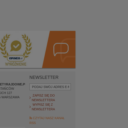
NEWSLETTER
ETYRAJDOWE.PL
STAŃCÓW
ICH 127
ZAPISZ SIĘ DO
5
WARSZAWA
NEWSLETTERA
WYPISZ SIĘ Z
NEWSLETTERA
CZYTAJ NASZ KANAŁ
RSS