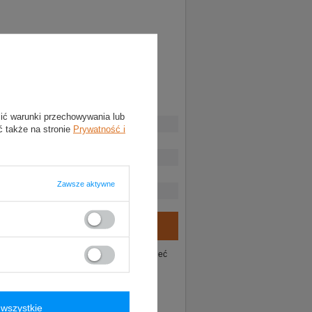
lić warunki przechowywania lub
ć także na stronie
Prywatność i
Zawsze aktywne
ie tego produktu. Postaramy się odpowiedzieć
wszystkie