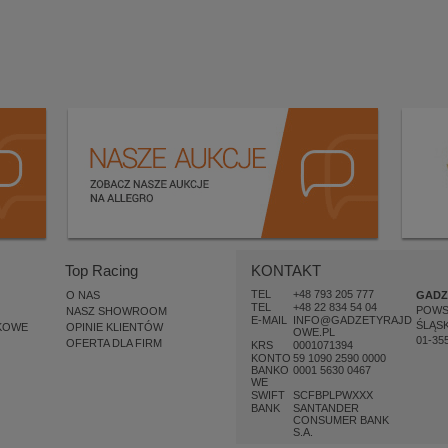
Top Racing
KONTAKT
TEL
+48 793 205 777
O NAS
GADZ
TEL
+48 22 834 54 04
POW
NASZ SHOWROOM
E-MAIL
INFO@GADZETYRAJD
ŚLĄSK
KOWE
OPINIE KLIENTÓW
OWE.PL
01-35
OFERTA DLA FIRM
KRS
0001071394
KONTO
59 1090 2590 0000
BANKO
0001 5630 0467
WE
SWIFT
SCFBPLPWXXX
BANK
SANTANDER
CONSUMER BANK
S.A.