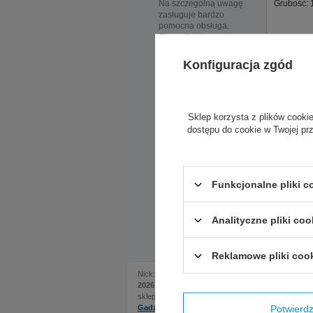
Na szczególną uwagę
Grubość:
zasługuje bardzo
pomocna obsługa.
Ekspedientka sama
Opaska si
zaproponowała
Rozmiar u
rozwiązanie, które
Konfiguracja zgód
okazało się kluczowe.
Posiada n
Do sklepu
zamówiliśmy kask w
dwóch rozmiarach, ale
nadmieniona
Sklep korzysta z plików cookie
ekspedientka
dostępu do cookie w Twojej pr
zauważyła że certyfikat
kasku jaki nas
interesuje wymaga
zmiany modelu, po
czym sama zamówiła
Funkcjonalne pliki 
kask i w krótkim czasie
odebraliśmy świetnie
dopasowany zarówno
Analityczne pliki coo
rozmiarem jak i
Opinie 
specyfikacją kask.
Ogromnie polecam!
Reklamowe pliki coo
Jeżeli p
tak szyb
Wojciech
Nick:
, dodano:
16 maja
2026 | 00:44
sklep internetowy:
Potwier
Gadzetyrajdowe.pl