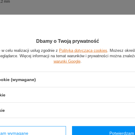
 12 mm
likonowa z nowej kolekcji
niwersalny
adrukowane logo Sparco
Dbamy o Twoją prywatność
Stan
:
Nowy
 w celu realizacji usług zgodnie z
Polityką dotyczącą cookies
. Możesz okreś
Płeć
:
Męskie
,
Damskie
zeglądarce. Więcej informacji na temat warunków i prywatności można znaleź
Kategoria
:
Opaski na nadgarstek
warunki Google
.
Kolor
:
Biały
Marka
:
Sparco
cookie (wymagane)
Materiał
:
Silikon
kie
(0)
Zadaj pytanie
Poleć znajomym
kie
owyższy opis jest dla Ciebie niewystarczający, prześlij nam swoje pytanie odnośn
ko jak tylko będzie to możliwe.
E-mail:
dzam wymagane
Potwierdzam 