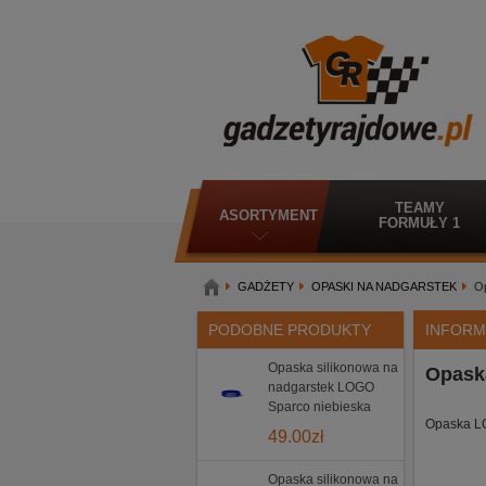
TEAMY
ASORTYMENT
FORMUŁY 1
GADŻETY
OPASKI NA NADGARSTEK
O
PODOBNE PRODUKTY
INFORM
Opaska silikonowa na
Opask
nadgarstek LOGO
Sparco niebieska
Opaska L
49.00
zł
Opaska silikonowa na