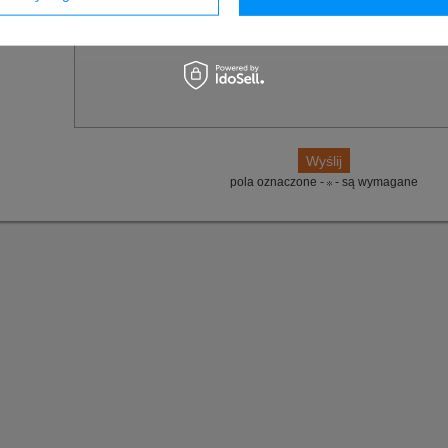
Pytanie:
pola oznaczone -
- są wymagane