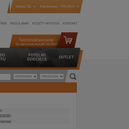
ZŁ
POLSKA
Waluta:
Kraj dostawy:
FIRM
REGULAMIN
KOSZTY WYSYŁKI
KONTAKT
Twój koszyk jest pusty
do darmowej wysyłki:
50.00zł
 DO
FOTELIKI
OUTLET
TU
DZIECIĘCE
o
9093BI
iarowe