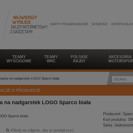
KARTY PODARUNKOWE
NOWOŚCI
OFERTA DLA 
TEAMY
TEAMY
POLSKIE
AKCESORIA
WYŚCIGOWE
WRC
RAJDY
MOTORSPOR
paska na nadgarstek LOGO Sparco biała
ACJE O PRODUKCIE
a na nadgarstek LOGO Sparco biała
Producent:
Sparc
OGO Sparco biała
Kod produktu:
09
Seria:
Jednorozm
Kliknij na zdjęcie, aby je powiększyć