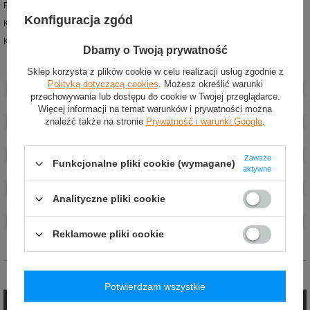
Podświetlane paski bezpieczeństwa
Konfiguracja zgód
Komora na tablet: 30 x 22 cm
Komora na laptopa: 30 x 36 x 3 cm
Dbamy o Twoją prywatność
Sklep korzysta z plików cookie w celu realizacji usług zgodnie z
Stan
:
Nowy
Polityką dotyczącą cookies
. Możesz określić warunki
Kategoria
:
Plecaki
przechowywania lub dostępu do cookie w Twojej przeglądarce.
Kolor
:
Czarny
Więcej informacji na temat warunków i prywatności można
znaleźć także na stronie
Prywatność i warunki Google
.
Marka
:
XD Design
Płeć
:
Unisex
Grupa wiekowa
:
Dorośli
Zawsze
Funkcjonalne pliki cookie (wymagane)
aktywne
Materiał
:
Poliester
Wysokość
:
49 cm
Analityczne pliki cookie
Szerokość
:
32,5 cm
Głębokość
:
16,5 cm
Reklamowe pliki cookie
Pojemność
:
21,5 L
Opinie (0)
Potwierdzam wszystkie
Zadaj pytanie