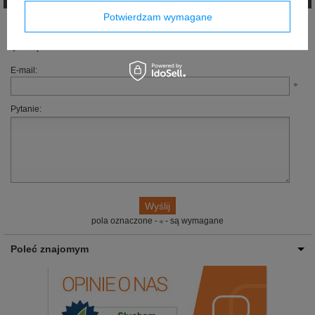
Potwierdzam wymagane
Jeżeli powyższy opis jest dla Ciebie niewystarczający, prześlij nam swoje
pytanie odnośnie tego produktu. Postaramy się odpowiedzieć tak szybko jak
tylko będzie to możliwe.
E-mail:
Pytanie:
pola oznaczone -
- są wymagane
Poleć znajomym