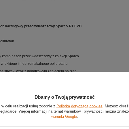
on kartingowy przeciwdeszczowy Sparco T-1 EVO
poliuretan
 kombinezon przeciwdeszczowy z kolekcji Sparco
z lekkiego i nieprzemakalnego poliuretanu
na suwak, wraz z dodatkowym zapięciem na rzep
nogawki zakończone ściągaczami
również w rozmiarach dziecięcych
Dbamy o Twoją prywatność
 w celu realizacji usług zgodnie z
Polityką dotyczącą cookies
. Możesz okreś
Stan
:
Nowy
zeglądarce. Więcej informacji na temat warunków i prywatności można znaleź
Kategoria
:
Kombinezony
warunki Google
.
Kolor
:
Przezroczysty
Grupa wiekowa
:
Dorośli