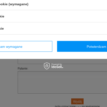
cookie (wymagane)
Homologacja
:
Bez homologacji
Marka
:
Sparco
Płeć
:
Unisex
kie
Materiał
:
Poliuretan
kie
(0)
Zadaj pytanie
Poleć znajomym
owyższy opis jest dla Ciebie niewystarczający, prześlij nam swoje pytanie odnośn
dzam wymagane
Potwierdzam 
ko jak tylko będzie to możliwe.
E-mail:
Pytanie:
pola oznaczone -
- są wymagane