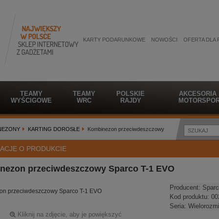
KARTY PODARUNKOWE
NOWOŚCI
OFERTA DLA 
TEAMY
TEAMY
POLSKIE
AKCESORIA
WYŚCIGOWE
WRC
RAJDY
MOTORSPOR
NEZONY
KARTING DOROSŁE
Kombinezon przeciwdeszczowy
ACJE O PRODUKCIE
nezon przeciwdeszczowy Sparco T-1 EVO
Producent:
Sparc
on przeciwdeszczowy Sparco T-1 EVO
Kod produktu:
00
Seria:
Wielorozm
Kliknij na zdjęcie, aby je powiększyć