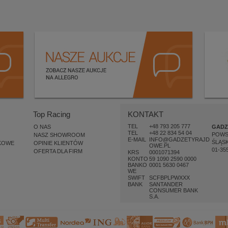
Top Racing
KONTAKT
TEL
+48 793 205 777
O NAS
GADZ
TEL
+48 22 834 54 04
POW
NASZ SHOWROOM
E-MAIL
INFO@GADZETYRAJD
ŚLĄSK
KOWE
OPINIE KLIENTÓW
OWE.PL
01-35
OFERTA DLA FIRM
KRS
0001071394
KONTO
59 1090 2590 0000
BANKO
0001 5630 0467
WE
SWIFT
SCFBPLPWXXX
BANK
SANTANDER
CONSUMER BANK
S.A.