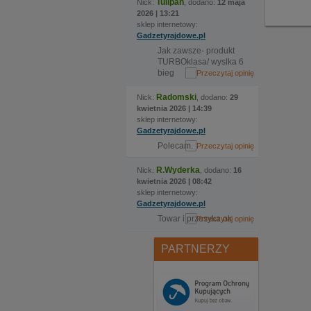
Tulipan
Nick:
, dodano:
12 maja
2026 | 13:21
sklep internetowy:
Gadzetyrajdowe.pl
Jak zawsze- produkt
TURBOklasa/ wyslka 6
bieg
Radomski
Nick:
, dodano:
29
kwietnia 2026 | 14:39
sklep internetowy:
Gadzetyrajdowe.pl
Polecam.
R.Wyderka
Nick:
, dodano:
16
kwietnia 2026 | 08:42
sklep internetowy:
Gadzetyrajdowe.pl
Towar i przesyka ok
PARTNERZY