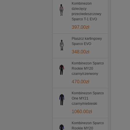
Kombinezon
dziecięcy
przeciwdeszczowy
Sparco T-1 EVO
397.00
zł
Płaszcz kartingowy
Sparco EVO
348.00
zł
Kombinezon Sparco
Rookie MY20
czarny/czerwony
470.00
zł
Kombinezon Sparco
One MY21
czarny/niebieski
1060.00
zł
Kombinezon Sparco
Rookie MY20