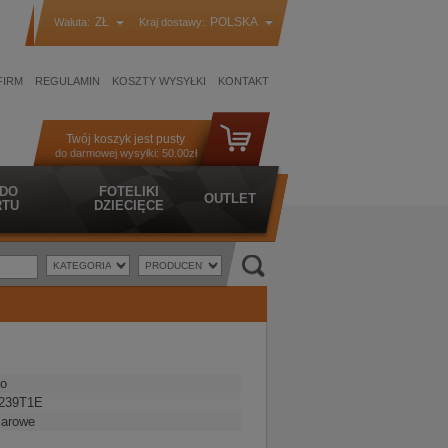
ZŁ
POLSKA
Waluta:
Kraj dostawy:
FIRM
REGULAMIN
KOSZTY WYSYŁKI
KONTAKT
Twój koszyk jest pusty
do darmowej wysyłki:
50.00zł
 DO
FOTELIKI
OUTLET
TU
DZIECIĘCE
o
239T1E
iarowe