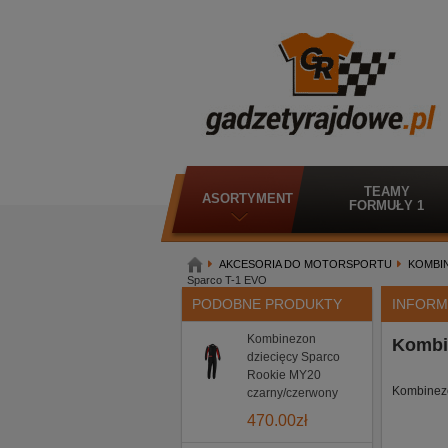
TEAMY
ASORTYMENT
FORMUŁY 1
AKCESORIA DO MOTORSPORTU
KOMBI
Sparco T-1 EVO
PODOBNE PRODUKTY
INFORM
Kombinezon
Kombi
dziecięcy Sparco
Rookie MY20
Kombinez
czarny/czerwony
470.00
zł