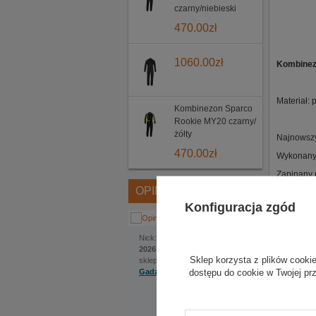
czarny/niebieski
470.00
zł
1060.00
zł
Kombinez
Materiał: 
Kombinezon Sparco
Rookie MY20 czarny/
żółty
Najnowszy
470.00
zł
Wykonany 
Zapinany 
OPINIE
Rękawy i 
Konfiguracja zgód
Dostępny 
Jakub
Nick:
, dodano:
1 czerwca
2026 | 22:22
Sklep korzysta z plików cookie
sklep internetowy:
dostępu do cookie w Twojej pr
Gadzetyrajdowe.pl
Na szczególną uwagę
zasługuje bardzo
pomocna obsługa.