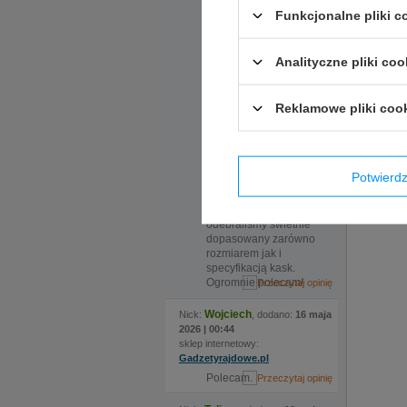
Ekspedientka sama
Funkcjonalne pliki 
zaproponowała
rozwiązanie, które
okazało się kluczowe.
Analityczne pliki coo
Do sklepu
zamówiliśmy kask w
dwóch rozmiarach, ale
Reklamowe pliki coo
nadmieniona
ekspedientka
Opinie 
zauważyła że certyfikat
kasku jaki nas
Jeżeli p
interesuje wymaga
Potwier
zmiany modelu, po
tak szyb
czym sama zamówiła
kask i w krótkim czasie
odebraliśmy świetnie
dopasowany zarówno
rozmiarem jak i
specyfikacją kask.
Ogromnie polecam!
Wojciech
Nick:
, dodano:
16 maja
2026 | 00:44
sklep internetowy:
Gadzetyrajdowe.pl
Polecam.