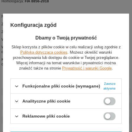
Homologacja:
FIA 8856-2018
Najwyższej klasy rękawice wyścigowe z kolekcji Alpinestars
Konfiguracja zgód
Zaprojektowane zgodnie z najnowszą homologacją FIA 8856-2018
Zewnętrzne szwy redukują ucisk i zapewniają lepsze dopasowanie
Dbamy o Twoją prywatność
Wstępnie zakrzywione palce poprawiają uchwyt na kierownicy
Sklep korzysta z plików cookie w celu realizacji usług zgodnie z
Wnętrze rękawic pokryte lateksem zapobiegającym ślizganiu się rękawic na
dłoni
Polityką dotyczącą cookies
. Możesz określić warunki
przechowywania lub dostępu do cookie w Twojej przeglądarce.
Kciuk i palec wskazujący wykończone materiałem kompatybilnym z ekranami
Więcej informacji na temat warunków i prywatności można
dotykowymi
znaleźć także na stronie
Prywatność i warunki Google
.
Zawsze
Stan
:
Nowy
Funkcjonalne pliki cookie (wymagane)
aktywne
Kategoria
:
Rękawiczki
Homologacja
:
Homologacja FIA
Analityczne pliki cookie
Kolor
:
Biały
Grupa wiekowa
:
Dorośli
Reklamowe pliki cookie
Materiał
:
Inny
Płeć
:
Męskie