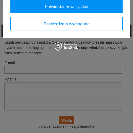
Marka
:
Alpinestars
Potwierdzam wszystkie
Opinie (0)
Potwierdzam wymagane
Zadaj pytanie
Jeżeli powyższy opis jest dla Ciebie niewystarczający, prześlij nam swoje
pytanie odnośnie tego produktu. Postaramy się odpowiedzieć tak szybko jak
tylko będzie to możliwe.
E-mail:
Pytanie:
pola oznaczone -
- są wymagane