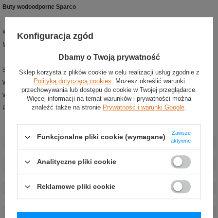
Buty wodoodporne Sparco
Kolor: Czarny
Konfiguracja zgód
Materiał: neopren
Dbamy o Twoją prywatność
Solidne wodoodporne buty
Sklep korzysta z plików cookie w celu realizacji usług zgodnie z
Polityką dotyczącą cookies
. Możesz określić warunki
Wykonane z elastycznego neoprenu
przechowywania lub dostępu do cookie w Twojej przeglądarce.
Warstwa zewnętrzna z nylonu, połączonego ze spandeksem
Więcej informacji na temat warunków i prywatności można
znaleźć także na stronie
Prywatność i warunki Google
.
Podeszwa z naturalnego kauczuku
Stan
:
Nowy
Zawsze
Funkcjonalne pliki cookie (wymagane)
aktywne
Płeć
:
Męskie
,
Unisex
Kategoria
:
Buty
Analityczne pliki cookie
Kolor
:
Czarny
Grupa wiekowa
:
Dorośli
Reklamowe pliki cookie
Materiał
:
Inny
Homologacja
:
Bez homologacji
Marka
:
Sparco