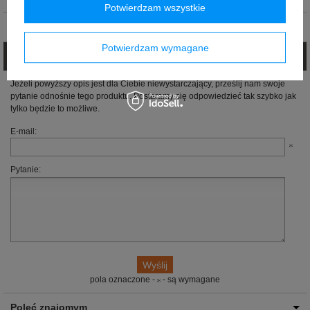
Potwierdzam wszystkie
Opinie (0)
Potwierdzam wymagane
Zadaj pytanie
Jeżeli powyższy opis jest dla Ciebie niewystarczający, prześlij nam swoje
pytanie odnośnie tego produktu. Postaramy się odpowiedzieć tak szybko jak
tylko będzie to możliwe.
E-mail:
Pytanie:
pola oznaczone -
- są wymagane
Poleć znajomym