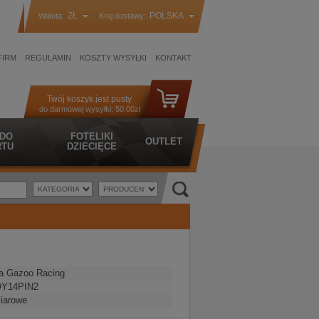
ZŁ
POLSKA
Waluta:
Kraj dostawy:
FIRM
REGULAMIN
KOSZTY WYSYŁKI
KONTAKT
Twój koszyk jest pusty
do darmowej wysyłki:
50.00zł
 DO
FOTELIKI
OUTLET
TU
DZIECIĘCE
a Gazoo Racing
Y14PIN2
iarowe