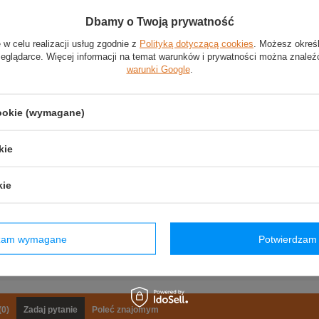
Dbamy o Twoją prywatność
 w celu realizacji usług zgodnie z
Polityką dotyczącą cookies
. Możesz okreś
zypinek Winner Toyota Gazoo Racing
zeglądarce. Więcej informacji na temat warunków i prywatności można znaleź
warunki Google
.
przypinki z kolekcji Toyota Gazoo Racing
cookie (wymagane)
 zestaw upamiętniająca sukcesy TGR w sezonie 2018
zypinka wydana po zwycięstwie w prestiżowym wyścigu 24h Le Mans
kie
ypinka została wydana po zakończeniu sezonu WRC, gdzie Toyota zwyciężyła w klas
kie
Kategoria
:
Przypinki
Kolor
:
Czarny
,
Biały
Stan
:
Nowy
Płeć
:
Unisex
dzam wymagane
Potwierdzam 
Marka
:
Toyota Gazoo Racing
Materiał
:
Stal
(0)
Zadaj pytanie
Poleć znajomym