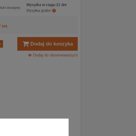
Wysyłka w ciągu 21 dni
dukt dostępny
Wysyłka gratis!
/
szt.
Dodaj do koszyka
Dodaj do obserwowanych