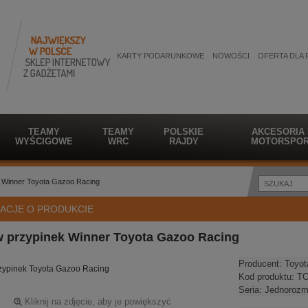
KARTY PODARUNKOWE
NOWOŚCI
OFERTA DLA 
TEAMY
TEAMY
POLSKIE
AKCESORIA
WYŚCIGOWE
WRC
RAJDY
MOTORSPOR
 Winner Toyota Gazoo Racing
ACJE O PRODUKCIE
w przypinek Winner Toyota Gazoo Racing
Producent:
Toyot
zypinek Toyota Gazoo Racing
Kod produktu:
TO
Seria:
Jednorozm
Kliknij na zdjęcie, aby je powiększyć