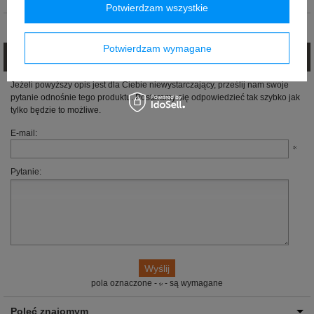
Potwierdzam wszystkie
Opinie (0)
Potwierdzam wymagane
Zadaj pytanie
Jeżeli powyższy opis jest dla Ciebie niewystarczający, prześlij nam swoje
pytanie odnośnie tego produktu. Postaramy się odpowiedzieć tak szybko jak
tylko będzie to możliwe.
E-mail:
Pytanie:
pola oznaczone -
- są wymagane
Poleć znajomym