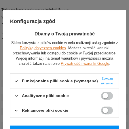
Torba na kask z najnowszej kolekcji Sparco
Wykonana z poliestru 600D
Konfiguracja zgód
Pasek na ramię stylizowane na pasy bezpieczeństwa
System osuszania kasku zasilany z gniazda USB
Dbamy o Twoją prywatność
Pokrywa torby lekko pikowana dla lepszej ochrony
Sklep korzysta z plików cookie w celu realizacji usług zgodnie z
Polityką dotyczącą cookies
. Możesz określić warunki
przechowywania lub dostępu do cookie w Twojej przeglądarce.
Więcej informacji na temat warunków i prywatności można
znaleźć także na stronie
Prywatność i warunki Google
.
Stan
:
Nowy
Zawsze
Funkcjonalne pliki cookie (wymagane)
aktywne
Kategoria
:
Torby
Marka
:
Sparco
Analityczne pliki cookie
Kolor
:
Czarny
Płeć
:
Unisex
Reklamowe pliki cookie
Grupa wiekowa
:
Dorośli
Materiał
:
Poliester
Głębokość
:
40 cm