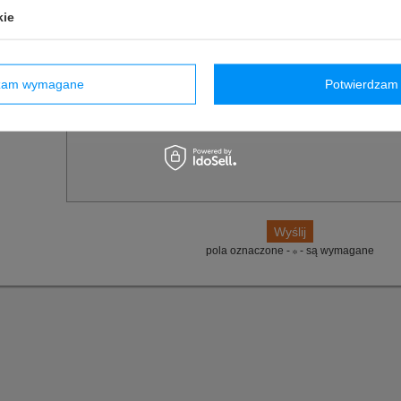
owyższy opis jest dla Ciebie niewystarczający, prześlij nam swoje pytanie odnośn
kie
ko jak tylko będzie to możliwe.
E-mail:
dzam wymagane
Potwierdzam 
Pytanie:
pola oznaczone -
- są wymagane