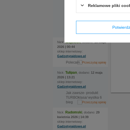
czym sama zamówiła
Jeżeli p
Reklamowe pliki coo
kask i w krótkim czasie
tak szyb
odebraliśmy świetnie
dopasowany zarówno
rozmiarem jak i
Potwier
specyfikacją kask.
Ogromnie polecam!
Wojciech
Nick:
, dodano:
16 maja
2026 | 00:44
sklep internetowy:
Gadzetyrajdowe.pl
Polecam.
Tulipan
Nick:
, dodano:
12 maja
2026 | 13:21
sklep internetowy:
Gadzetyrajdowe.pl
Jak zawsze- produkt
TURBOklasa/ wyslka 6
bieg
Radomski
Nick:
, dodano:
29
kwietnia 2026 | 14:39
sklep internetowy:
Gadzetyrajdowe.pl