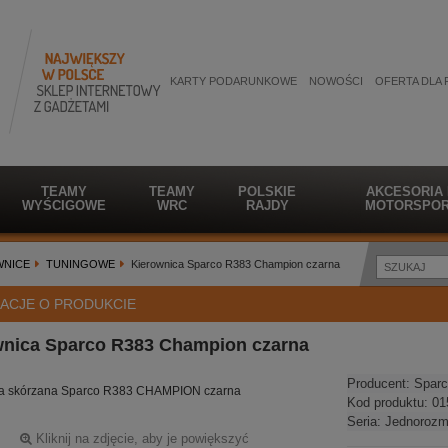
KARTY PODARUNKOWE
NOWOŚCI
OFERTA DLA 
TEAMY
TEAMY
POLSKIE
AKCESORIA
WYŚCIGOWE
WRC
RAJDY
MOTORSPOR
WNICE
TUNINGOWE
Kierownica Sparco R383 Champion czarna
ACJE O PRODUKCIE
wnica Sparco R383 Champion czarna
Producent:
Sparc
ca skórzana Sparco R383 CHAMPION czarna
Kod produktu:
01
Seria:
Jednorozm
Kliknij na zdjęcie, aby je powiększyć