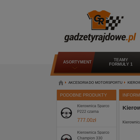
TEAMY
ASORTYMENT
FORMUŁY 1
AKCESORIA DO MOTORSPORTU
KIERO
PODOBNE PRODUKTY
INFORM
Kierownica Sparco
Kiero
P222 czarna
777.00
zł
Kierowni
Kierownica Sparco
Champion 330