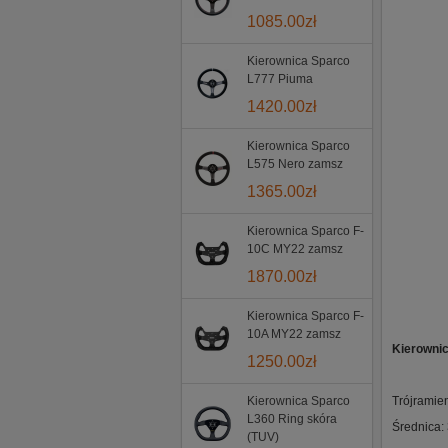
1085.00
zł
Kierownica Sparco
L777 Piuma
1420.00
zł
Kierownica Sparco
L575 Nero zamsz
1365.00
zł
Kierownica Sparco F-
10C MY22 zamsz
1870.00
zł
Kierownica Sparco F-
10A MY22 zamsz
Kierowni
1250.00
zł
Kierownica Sparco
Trójramie
L360 Ring skóra
Średnica:
(TUV)