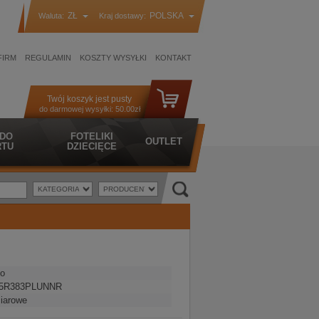
ZŁ
POLSKA
Waluta:
Kraj dostawy:
FIRM
REGULAMIN
KOSZTY WYSYŁKI
KONTAKT
Twój koszyk jest pusty
do darmowej wysyłki:
50.00zł
 DO
FOTELIKI
OUTLET
TU
DZIECIĘCE
o
5R383PLUNNR
iarowe