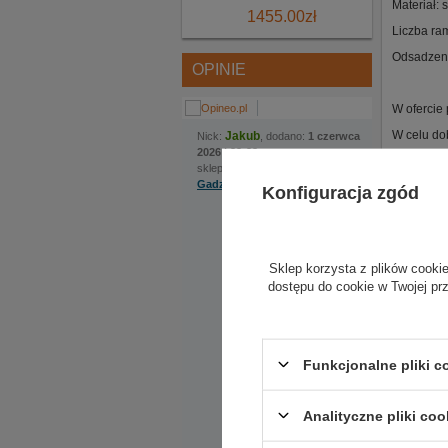
Materiał: 
1455.00
zł
Liczba ra
Odsadzen
OPINIE
W ofercie
W celu do
Jakub
Nick:
, dodano:
1 czerwca
2026 | 22:22
sklep internetowy:
Gadzetyrajdowe.pl
Konfiguracja zgód
Na szczególną uwagę
zasługuje bardzo
pomocna obsługa.
Ekspedientka sama
Sklep korzysta z plików cookie
zaproponowała
dostępu do cookie w Twojej pr
rozwiązanie, które
okazało się kluczowe.
Do sklepu
zamówiliśmy kask w
dwóch rozmiarach, ale
Funkcjonalne pliki 
nadmieniona
ekspedientka
zauważyła że certyfikat
kasku jaki nas
Analityczne pliki coo
Opinie 
interesuje wymaga
zmiany modelu, po