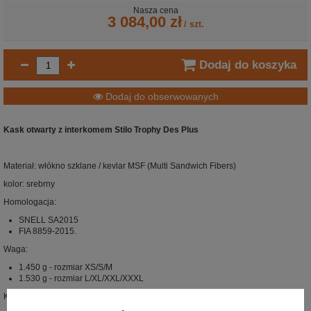
Nasza cena
3 084,00 zł
/
szt.
Dodaj do koszyka
Dodaj do obserwowanych
Kask otwarty z interkomem Stilo Trophy Des Plus
Materiał:
włókno szklane / kevlar MSF (Multi Sandwich Fibers)
kolor: srebrny
Homologacja:
SNELL SA2015
FIA 8859-2015.
Waga:
1.450 g - rozmiar XS/S/M
1.530 g - rozmiar L/XL/XXL/XXXL
Kask z wbudowanym interkomem klasy WRC: