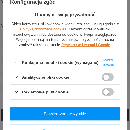
Konfiguracja zgód
W skład interkomu wchodzą:
regulowane nauszniki oraz wysokiej jakości słuchawki
mikrofon dynamiczny z redukcją szumów
Dbamy o Twoją prywatność
zintegrowany wtyk interkomu
Sklep korzysta z plików cookie w celu realizacji usług zgodnie z
Wyposażony w klipsy
HANS
.
Polityką dotyczącą cookies
. Możesz określić warunki
przechowywania lub dostępu do cookie w Twojej przeglądarce.
Stan
:
Nowy
Więcej informacji na temat warunków i prywatności można
znaleźć także na stronie
Prywatność i warunki Google
.
Kategoria
:
Kaski
Płeć
:
Unisex
Marka
:
Stilo
Zawsze
Funkcjonalne pliki cookie (wymagane)
aktywne
Homologacja
:
FIA 8859-2015
Kolor
:
Srebrny
Analityczne pliki cookie
Grupa wiekowa
:
Dorośli
Materiał
:
Włókno szklane
,
Aramid (Kevlar)
Reklamowe pliki cookie
Opinie (0)
Potwierdzam wszystkie
Zadaj pytanie
Jeżeli powyższy opis jest dla Ciebie niewystarczający, prześlij nam swoje