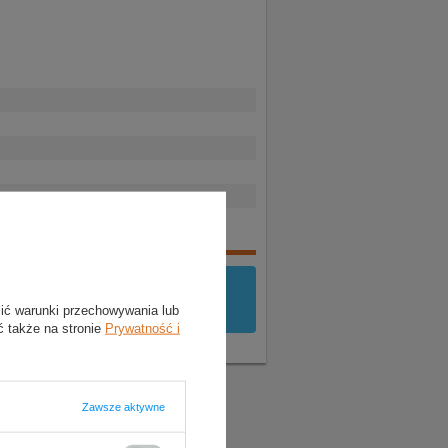
yć
zalogowany
.
lić warunki przechowywania lub
ć także na stronie
Prywatność i
Zawsze aktywne