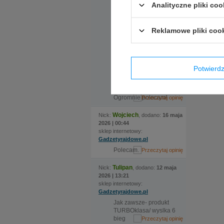
nadmieniona
Analityczne pliki coo
ekspedientka
zauważyła że certyfikat
kasku jaki nas
Reklamowe pliki coo
interesuje wymaga
zmiany modelu, po
czym sama zamówiła
kask i w krótkim czasie
odebraliśmy świetnie
Potwier
dopasowany zarówno
rozmiarem jak i
specyfikacją kask.
Ogromnie polecam!
Wojciech
Nick:
, dodano:
16 maja
2026 | 00:44
sklep internetowy:
Gadzetyrajdowe.pl
Polecam.
Tulipan
Nick:
, dodano:
12 maja
2026 | 13:21
sklep internetowy:
Gadzetyrajdowe.pl
Jak zawsze- produkt
TURBOklasa/ wyslka 6
bieg