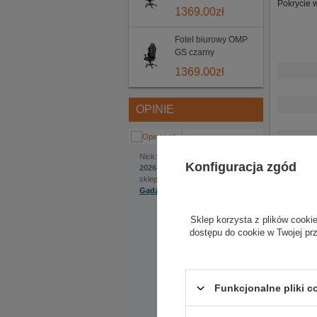
Pokrycie 
1369.00
zł
Fotel biurowy OMP
GS czarny
1369.00
zł
OPINIE
Jakub
Nick:
, dodano:
1 czerwca
Konfiguracja zgód
2026 | 22:22
sklep internetowy:
Gadzetyrajdowe.pl
Na szczególną uwagę
zasługuje bardzo
Sklep korzysta z plików cookie
pomocna obsługa.
dostępu do cookie w Twojej pr
Ekspedientka sama
zaproponowała
rozwiązanie, które
okazało się kluczowe.
Do sklepu
Funkcjonalne pliki 
zamówiliśmy kask w
dwóch rozmiarach, ale