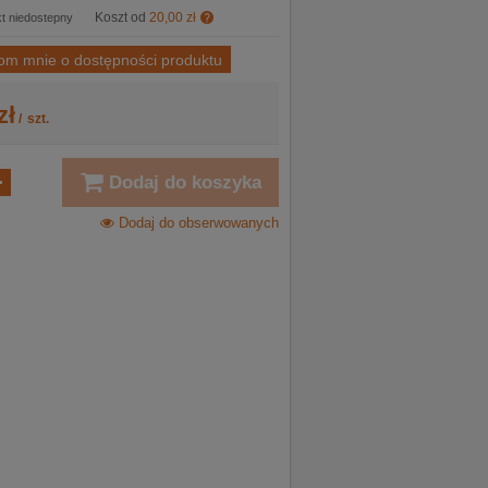
Koszt od
20,00 zł
t niedostepny
om mnie o dostępności produktu
zł
/
szt.
Dodaj do koszyka
Dodaj do obserwowanych