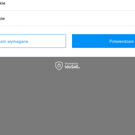
kie
kie
dzam wymagane
Potwierdzam 