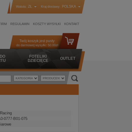
ZŁ
POLSKA
Waluta:
Kraj dostawy:
FIRM
REGULAMIN
KOSZTY WYSYŁKI
KONTAKT
Twój koszyk jest pusty
do darmowej wysyłki:
50.00zł
 DO
FOTELIKI
OUTLET
TU
DZIECIĘCE
Racing
0-0777-B01-075
iarowe