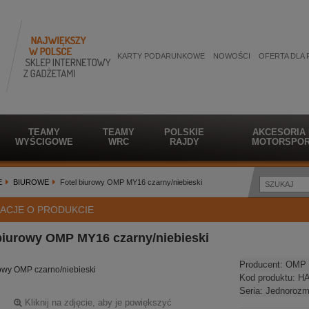
KARTY PODARUNKOWE
NOWOŚCI
OFERTA DLA 
TEAMY
TEAMY
POLSKIE
AKCESORIA
WYŚCIGOWE
WRC
RAJDY
MOTORSPOR
E
BIUROWE
Fotel biurowy OMP MY16 czarny/niebieski
ACJE O PRODUKCIE
biurowy OMP MY16 czarny/niebieski
Producent:
OMP 
rowy OMP czarno/niebieski
Kod produktu:
HA
Seria:
Jednorozm
Kliknij na zdjęcie, aby je powiększyć