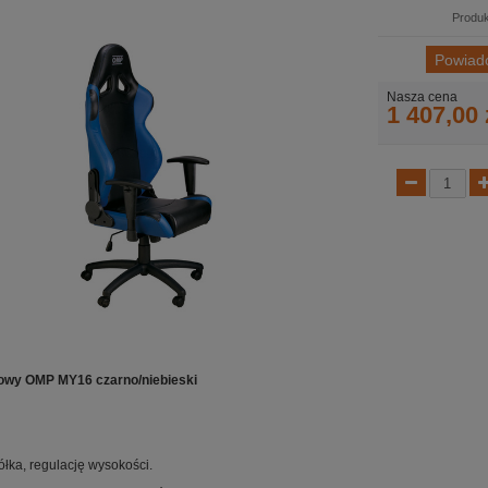
Produk
Powiad
Nasza cena
1 407,00 
rowy OMP MY16 czarno/niebieski
łka, regulację wysokości.