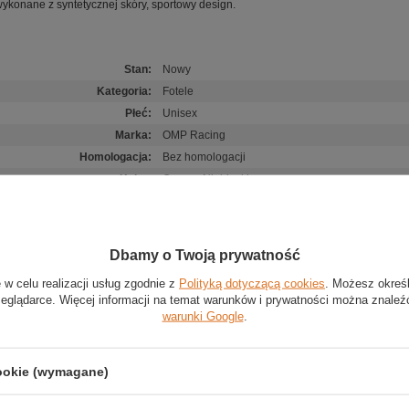
wykonane z syntetycznej skóry, sportowy design.
Stan
:
Nowy
Kategoria
:
Fotele
Płeć
:
Unisex
Marka
:
OMP Racing
Homologacja
:
Bez homologacji
Kolor
:
Czarny
,
Niebieski
Materiał
:
Skóra ekologiczna
Dbamy o Twoją prywatność
Aby móc ocenić produkt lub dodać opinię, musisz b
 w celu realizacji usług zgodnie z
Polityką dotyczącą cookies
. Możesz okreś
zeglądarce. Więcej informacji na temat warunków i prywatności można znaleź
warunki Google
.
cookie (wymagane)