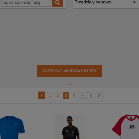
Przedziały cenowe
ZASTOSUJ WYBRANE FILTRY
1
2
3
4
8