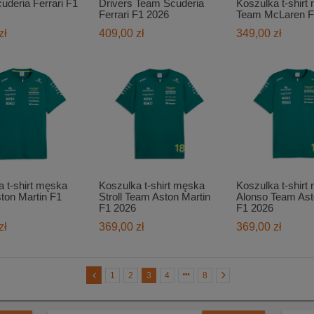
uderia Ferrari F1
Drivers Team Scuderia
Koszulka t-shirt
Ferrari F1 2026
Team McLaren F
zł
409,00 zł
349,00 zł
 t-shirt męska
Koszulka t-shirt męska
Koszulka t-shirt
ton Martin F1
Stroll Team Aston Martin
Alonso Team Ast
F1 2026
F1 2026
zł
369,00 zł
369,00 zł
1
2
3
4
8