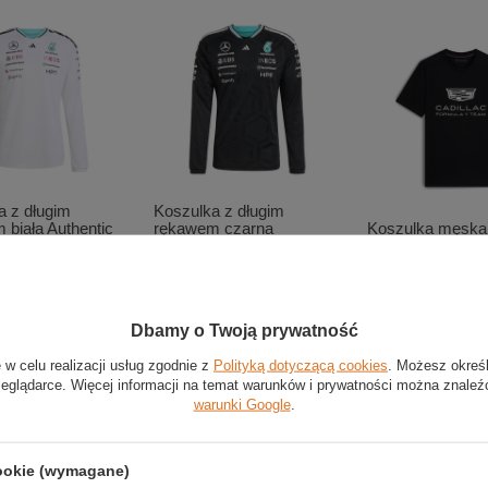
a z długim
Koszulka z długim
 biała Authentic
rękawem czarna
Koszulka męska t
ercedes AMG F1
Authentic Team Mercedes
czarna Shield Ca
AMG F1 2026
2026
zł
559,00 zł
169,00 zł
Dbamy o Twoją prywatność
 w celu realizacji usług zgodnie z
Polityką dotyczącą cookies
. Możesz okreś
zeglądarce. Więcej informacji na temat warunków i prywatności można znaleź
warunki Google
.
cookie (wymagane)