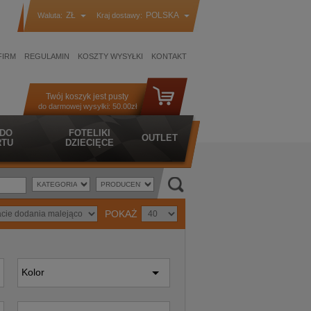
ZŁ
POLSKA
Waluta:
Kraj dostawy:
FIRM
REGULAMIN
KOSZTY WYSYŁKI
KONTAKT
Twój koszyk jest pusty
do darmowej wysyłki:
50.00zł
 DO
FOTELIKI
OUTLET
TU
DZIECIĘCE
POKAŻ
Kolor