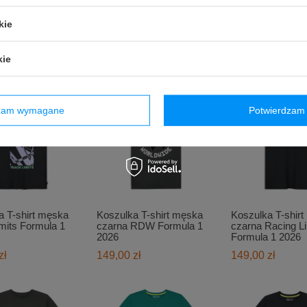
kie
 t-shirt
Koszulka T-shir
tone GP Formuła 1
Koszulka t-shirt Canada
Miami GP Formu
GP Formuła 1 2026
2026
kie
zł
199,00 zł
199,00 zł
dzam wymagane
Potwierdzam 
a T-shirt męska
Koszulka T-shirt męska
Koszulka T-shir
mits Formula 1
czarna RDW Formula 1
czarna Racing L
2026
Formula 1 2026
zł
149,00 zł
149,00 zł