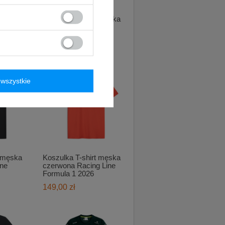
t męska
Koszulka T-shirt męska
ła 1
Japan GP Formula 1
2026
199,00 zł
wszystkie
t męska
Koszulka T-shirt męska
ine
czerwona Racing Line
Formula 1 2026
149,00 zł