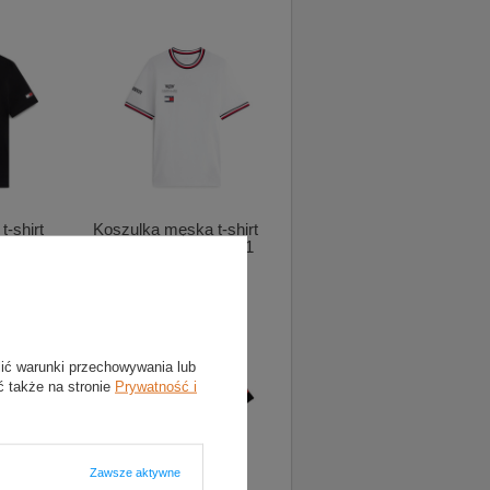
-shirt
Koszulka męska t-shirt
dillac F1
biała Team Cadillac F1
2026
299,00 zł
lić warunki przechowywania lub
ć także na stronie
Prywatność i
Zawsze aktywne