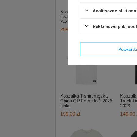
Analityczne pliki coo
Koszulka męska t-shirt
Koszulka
czarna Team Cadillac F1
Silvers
2026
2026
Reklamowe pliki coo
299,00 zł
199,00 
Potwier
Koszulka T-shirt męska
Koszulk
China GP Formula 1 2026
Track Li
biała
2026
199,00 zł
149,00 