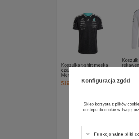
Koszulk
Koszulka t-shirt męska
rękawem
czarna Authentic Team
Team M
Mercedes AMG F1 2026
2026
Konfiguracja zgód
519,00 zł
559,00 
Sklep korzysta z plików cookie
dostępu do cookie w Twojej pr
Funkcjonalne pliki 