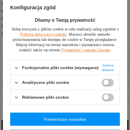
Czapka zimowa z nowej kolekcji zespołu Atlassian Williams Racing
Konfiguracja zgód
Wykonana z wysokiej jakości poliestru i nylonu
Zaprojektowana dla fanów Alexa Albona
Dbamy o Twoją prywatność
Z przodu naszywka z logotypem zespołu
Sklep korzysta z plików cookie w celu realizacji usług zgodnie z
Z boku wyszywane logo New Era i numer 23
Polityką dotyczącą cookies
. Możesz określić warunki
przechowywania lub dostępu do cookie w Twojej przeglądarce.
Więcej informacji na temat warunków i prywatności można
Stan
:
Nowy
znaleźć także na stronie
Prywatność i warunki Google
.
Kategoria
:
Czapki zimowe
Kolor
:
Granatowy
Zawsze
Funkcjonalne pliki cookie (wymagane)
aktywne
Grupa wiekowa
:
Dorośli
Kierowca
:
Alex Albon
Analityczne pliki cookie
Marka
:
Williams F1
Płeć
:
Unisex
Reklamowe pliki cookie
Materiał
:
Poliester
,
Nylon (poliamid)
Opinie (0)
Potwierdzam wszystkie
Zadaj pytanie