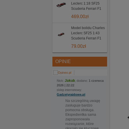
Leclerc 1:18 SF25
Scuderia Ferrari F1
469.00
zł
Model bolidu Charles
Leclerc SF25 1:43
Scuderia Ferrari F1
79.00
zł
OPINIE
Jakub
Nick:
, dodano:
1 czerwca
2026 | 22:22
sklep internetowy:
Gadzetyrajdowe.pl
Na szczególną uwagę
zasługuje bardzo
pomocna obsługa.
Ekspedientka sama
zaproponowała
rozwiązanie, które
okazało się kluczowe.