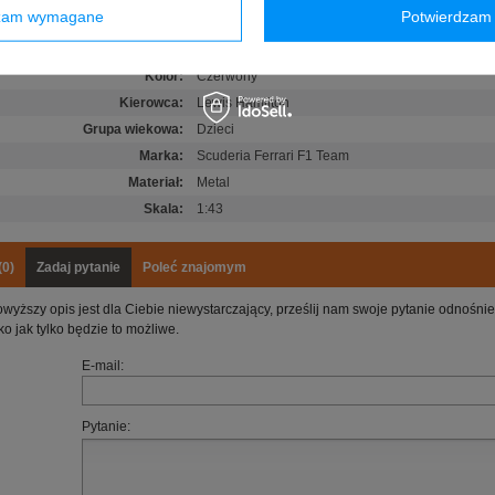
dzam wymagane
Potwierdzam 
Stan
:
Nowy
Kategoria
:
Modele samochodów
Kolor
:
Czerwony
Kierowca
:
Lewis Hamilton
Grupa wiekowa
:
Dzieci
Marka
:
Scuderia Ferrari F1 Team
Materiał
:
Metal
Skala
:
1:43
(0)
Zadaj pytanie
Poleć znajomym
owyższy opis jest dla Ciebie niewystarczający, prześlij nam swoje pytanie odnośn
ko jak tylko będzie to możliwe.
E-mail:
Pytanie: