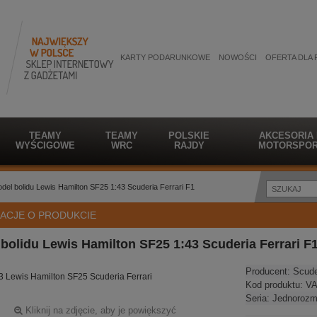
KARTY PODARUNKOWE
NOWOŚCI
OFERTA DLA 
TEAMY
TEAMY
POLSKIE
AKCESORIA
WYŚCIGOWE
WRC
RAJDY
MOTORSPOR
del bolidu Lewis Hamilton SF25 1:43 Scuderia Ferrari F1
ACJE O PRODUKCIE
bolidu Lewis Hamilton SF25 1:43 Scuderia Ferrari F
Producent:
Scude
3 Lewis Hamilton SF25 Scuderia Ferrari
Kod produktu:
VA
Seria:
Jednorozm
Kliknij na zdjęcie, aby je powiększyć