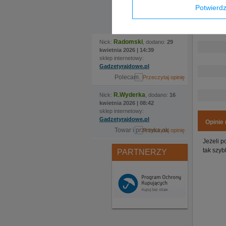
Potwier
Jak zawsze- produkt
TURBOklasa/ wyslka 6
bieg
Radomski
Nick:
, dodano:
29
kwietnia 2026 | 14:39
sklep internetowy:
Gadzetyrajdowe.pl
Polecam.
R.Wyderka
Nick:
, dodano:
16
kwietnia 2026 | 08:42
sklep internetowy:
Gadzetyrajdowe.pl
Opinie 
Towar i przesyka ok
Jeżeli p
tak szyb
PARTNERZY