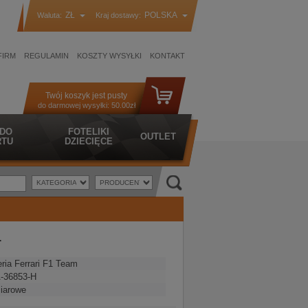
ZŁ
POLSKA
Waluta:
Kraj dostawy:
FIRM
REGULAMIN
KOSZTY WYSYŁKI
KONTAKT
Twój koszyk jest pusty
do darmowej wysyłki:
50.00zł
 DO
FOTELIKI
OUTLET
TU
DZIECIĘCE
1
ria Ferrari F1 Team
-36853-H
iarowe