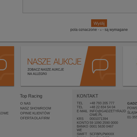
pola oznaczone -
- są wymagane
Top Racing
KONTAKT
TEL
+48 793 205 777
O NAS
GADZ
TEL
+48 22 834 54 04
POW
NASZ SHOWROOM
E-MAIL
INFO@GADZETYRAJD
ŚLĄSK
KOWE
OPINIE KLIENTÓW
OWE.PL
01-35
OFERTA DLA FIRM
KRS
0001071394
KONTO
59 1090 2590 0000
BANKO
0001 5630 0467
WE
SWIFT
SCFBPLPWXXX