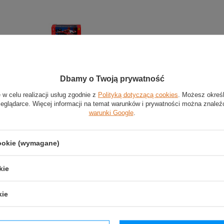
Dbamy o Twoją prywatność
 w celu realizacji usług zgodnie z
Polityką dotyczącą cookies
. Możesz okreś
idu 1/43 Lewis Hamilton SF25 Scuderia Ferrari
zeglądarce. Więcej informacji na temat warunków i prywatności można znaleź
warunki Google
.
3
cookie (wymagane)
idu Scuderia Ferrari SF25
kie
w skali 1:43 przez firmę Bburago
wa replika auta wyścigowego Lewisa Hamiltona
kie
ny na solidnej podstawie z tworzywa sztucznego