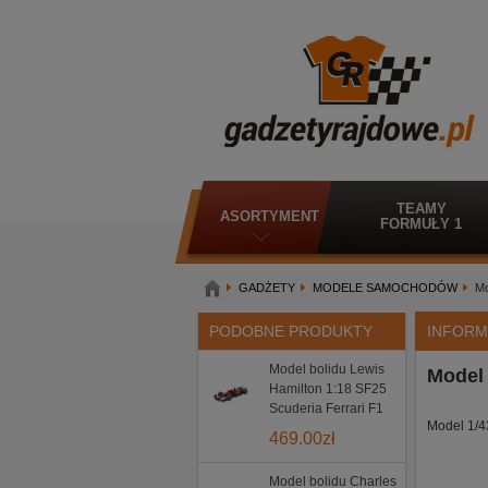
TEAMY
ASORTYMENT
FORMUŁY 1
GADŻETY
MODELE SAMOCHODÓW
Mo
PODOBNE PRODUKTY
INFORM
Model bolidu Lewis
Model 
Hamilton 1:18 SF25
Scuderia Ferrari F1
Model 1/4
469.00
zł
Model bolidu Charles