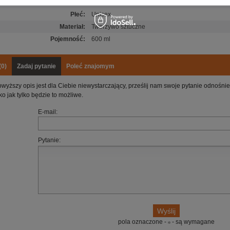
Marka
:
McLaren F1 Team
Płeć
:
Unisex
Materiał
:
Tworzywo sztuczne
Pojemność
:
600 ml
(0)
Zadaj pytanie
Poleć znajomym
owyższy opis jest dla Ciebie niewystarczający, prześlij nam swoje pytanie odnośn
ko jak tylko będzie to możliwe.
E-mail:
Pytanie:
pola oznaczone -
- są wymagane