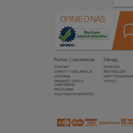
Pomoc i zamówienia
Zakupy
KONTAKT
NOWOŚCI
ZWROTY I REKLAMACJE
BESTSELLERY
DOSTAWA
KARTY PODARUN
SPRAWDŹ STATUS
OUTLET
ZAMÓWIENIA
REGULAMIN
POLITYKA PRYWATNOŚCI
×
Aneta
(Piastów) kupiła ten produkt
niedawno