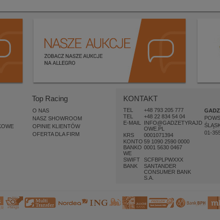
Top Racing
KONTAKT
TEL
+48 793 205 777
O NAS
GADZ
TEL
+48 22 834 54 04
POW
NASZ SHOWROOM
E-MAIL
INFO@GADZETYRAJD
ŚLĄSK
KOWE
OPINIE KLIENTÓW
OWE.PL
01-35
OFERTA DLA FIRM
KRS
0001071394
KONTO
59 1090 2590 0000
BANKO
0001 5630 0467
WE
SWIFT
SCFBPLPWXXX
BANK
SANTANDER
CONSUMER BANK
S.A.