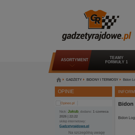
TEAMY
ASORTYMENT
FORMUŁY 1
GADŻETY
BIDONY I TERMOSY
Bidon L
OPINIE
INFORM
Bidon
Jakub
Nick:
, dodano:
1 czerwca
2026 | 22:22
Bidon Lo
sklep internetowy:
Gadzetyrajdowe.pl
Na szczególną uwagę