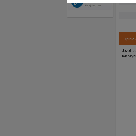
Opinie 
Jeżeli p
tak szyb