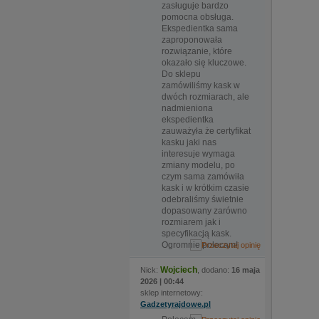
zasługuje bardzo
pomocna obsługa.
Ekspedientka sama
zaproponowała
rozwiązanie, które
okazało się kluczowe.
Do sklepu
zamówiliśmy kask w
dwóch rozmiarach, ale
nadmieniona
ekspedientka
zauważyła że certyfikat
kasku jaki nas
interesuje wymaga
zmiany modelu, po
czym sama zamówiła
kask i w krótkim czasie
odebraliśmy świetnie
dopasowany zarówno
rozmiarem jak i
specyfikacją kask.
Ogromnie polecam!
Wojciech
Nick:
, dodano:
16 maja
2026 | 00:44
sklep internetowy:
Gadzetyrajdowe.pl