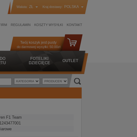
ZŁ
POLSKA
Waluta:
Kraj dostawy:
FIRM
REGULAMIN
KOSZTY WYSYŁKI
KONTAKT
Twój koszyk jest pusty
do darmowej wysyłki:
50.00zł
 DO
FOTELIKI
OUTLET
TU
DZIECIĘCE
ren F1 Team
1243477001
iarowe