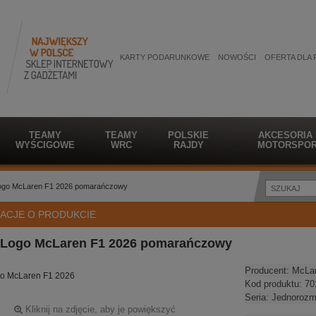
KARTY PODARUNKOWE
NOWOŚCI
OFERTA DLA 
TEAMY
TEAMY
POLSKIE
AKCESORIA
WYŚCIGOWE
WRC
RAJDY
MOTORSPOR
ogo McLaren F1 2026 pomarańczowy
ACJE O PRODUKCIE
 Logo McLaren F1 2026 pomarańczowy
Producent:
McLa
go McLaren F1 2026
Kod produktu:
70
Seria:
Jednorozm
Kliknij na zdjęcie, aby je powiększyć