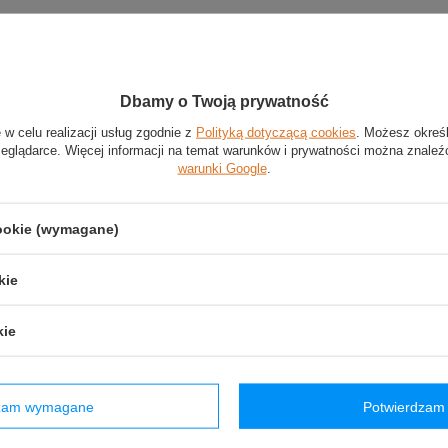
ortowy pomarańczowy Logo McLaren F1 2026
Dbamy o Twoją prywatność
 w celu realizacji usług zgodnie z
Polityką dotyczącą cookies
. Możesz okreś
marańczowy
zeglądarce. Więcej informacji na temat warunków i prywatności można znaleź
warunki Google
.
: 600 ml
rtowy z najnowszej kolekcji zespołu McLaren F1
cookie (wymagane)
z tworzywa sztucznego
 szczelne zamknięcie
kie
nadrukowane logo zespołu
adrukowaną skalę pojemności
kie
Stan
:
Nowy
Kategoria
:
Bidony i termosy
dzam wymagane
Potwierdzam 
Kolor
:
Pomarańczowy