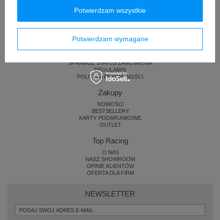
Potwierdzam wszystkie
Pomoc i zamówienia
Potwierdzam wymagane
KONTAKT
ZWROTY I REKLAMACJE
DOSTAWA
SPRAWDŹ STATUS ZAMÓWIENIA
REGULAMIN
POLITYKA PRYWATNOŚCI
Zakupy
NOWOŚCI
BESTSELLERY
KARTY PODARUNKOWE
OUTLET
Top Racing
O NAS
NASZ SHOWROOM
OPINIE KLIENTÓW
OFERTA DLA FIRM
NEWSLETTER