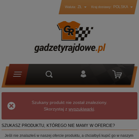
ZŁ
POLSKA
Waluta:
Kraj dostawy:
Szukany produkt nie został znaleziony.
Skorzystaj z
wyszukiwarki
.
SZUKASZ PRODUKTU, KTÓREGO NIE MAMY W OFERCIE?
Jeśli nie znalazłeś w naszej ofercie produktu, a chciałbyś kupić go w naszym