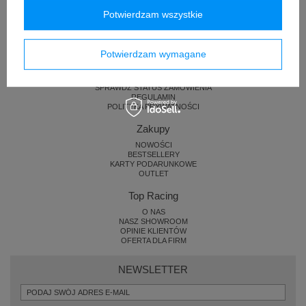
Potwierdzam wszystkie
Pomoc i zamówienia
Potwierdzam wymagane
KONTAKT
ZWROTY I REKLAMACJE
DOSTAWA
SPRAWDŹ STATUS ZAMÓWIENIA
REGULAMIN
POLITYKA PRYWATNOŚCI
Zakupy
NOWOŚCI
BESTSELLERY
KARTY PODARUNKOWE
OUTLET
Top Racing
O NAS
NASZ SHOWROOM
OPINIE KLIENTÓW
OFERTA DLA FIRM
NEWSLETTER