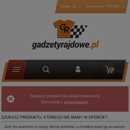
ZŁ
POLSKA
Waluta:
Kraj dostawy:
Szukany produkt nie został znaleziony.
Skorzystaj z
wyszukiwarki
.
SZUKASZ PRODUKTU, KTÓREGO NIE MAMY W OFERCIE?
Jeśli nie znalazłeś w naszej ofercie produktu, a chciałbyś kupić go w naszym