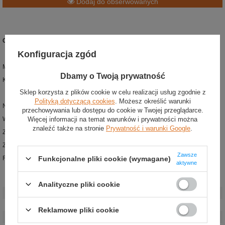
Dodaj do obserwowanych
Czapka baseballowa męska Miami GP Alpine F1
Konfiguracja zgód
Materiał: bawełna
Dbamy o Twoją prywatność
Kolor: wielokolorowy
Sklep korzysta z plików cookie w celu realizacji usług zgodnie z
Polityką dotyczącą cookies
. Możesz określić warunki
Najnowsza czapka baseballowa z kolekcji Alpine F1
przechowywania lub dostępu do cookie w Twojej przeglądarce.
Więcej informacji na temat warunków i prywatności można
Wykonana z wysokiej jakości bawełny
znaleźć także na stronie
Prywatność i warunki Google
.
Zaprojektowana specjalnie na GP Miami
Z przodu haftowane logo Alpine F1
Zawsze
Funkcjonalne pliki cookie (wymagane)
Regulowany obwód
aktywne
Stan
:
Nowy
Analityczne pliki cookie
Kategoria
:
Czapki baseballowe
Grupa wiekowa
:
Dorośli
Reklamowe pliki cookie
Marka
:
Alpine F1