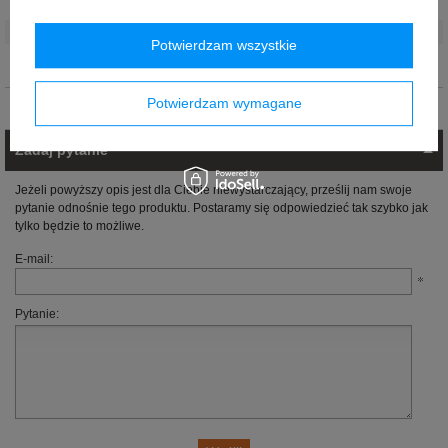
Kolor
:
Wielokolorowy
Płeć
:
Unisex
Potwierdzam wszystkie
Materiał
:
Bawełna
Potwierdzam wymagane
Opinie (0)
Zadaj pytanie
Jeżeli powyższy opis jest dla Ciebie niewystarczający, prześlij nam swoje
pytanie odnośnie tego produktu. Postaramy się odpowiedzieć tak szybko jak
tylko będzie to możliwe.
E-mail:
Pytanie: