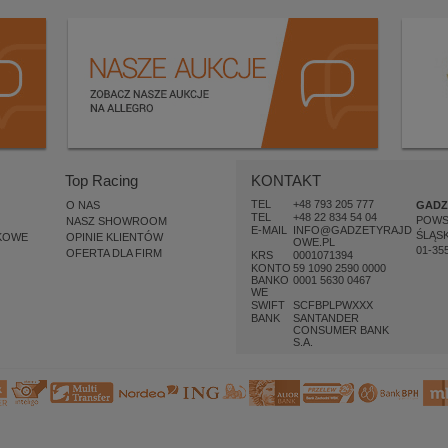
Top Racing
KONTAKT
TEL
+48 793 205 777
O NAS
GADZ
TEL
+48 22 834 54 04
POW
NASZ SHOWROOM
E-MAIL
INFO@GADZETYRAJD
ŚLĄSK
KOWE
OPINIE KLIENTÓW
OWE.PL
01-35
OFERTA DLA FIRM
KRS
0001071394
KONTO
59 1090 2590 0000
BANKO
0001 5630 0467
WE
SWIFT
SCFBPLPWXXX
BANK
SANTANDER
CONSUMER BANK
S.A.