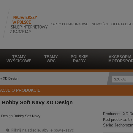
KARTY PODARUNKOWE
NOWOŚCI
OFERTA DLA 
TEAMY
TEAMY
POLSKIE
AKCESORIA
WYŚCIGOWE
WRC
RAJDY
MOTORSPOR
vy XD Design
ACJE O PRODUKCIE
k Bobby Soft Navy XD Design
Producent:
XD D
 Design Bobby Soft Navy
Kod produktu:
87
Seria:
Jednorozm
Kliknij na zdjęcie, aby je powiększyć