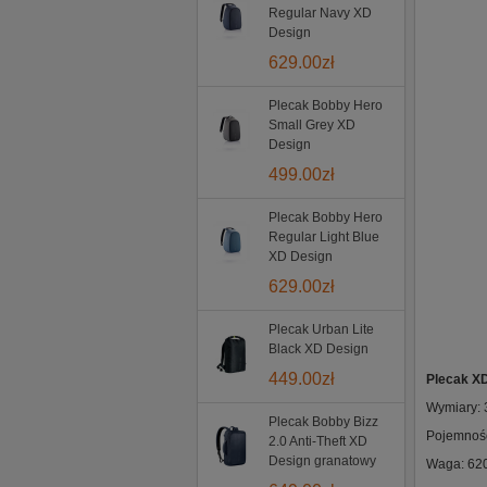
Regular Navy XD
Design
629.00
zł
Plecak Bobby Hero
Small Grey XD
Design
499.00
zł
Plecak Bobby Hero
Regular Light Blue
XD Design
629.00
zł
Plecak Urban Lite
Black XD Design
449.00
zł
Plecak X
Wymiary: 
Plecak Bobby Bizz
Pojemność
2.0 Anti-Theft XD
Design granatowy
Waga: 62