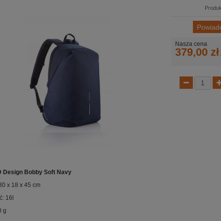
Produk
Powiad
Nasza cena
379,00 zł
D Design Bobby Soft Navy
30 x 18 x 45 cm
: 16l
0 g