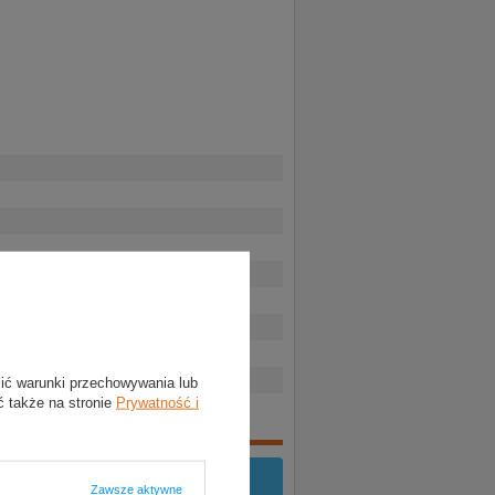
lić warunki przechowywania lub
ć także na stronie
Prywatność i
Zawsze aktywne
yć
zalogowany
.