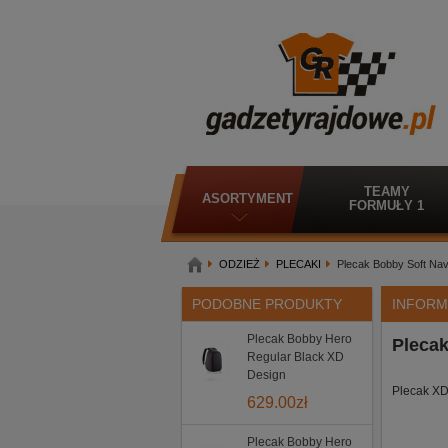
TEAMY
ASORTYMENT
FORMUŁY 1
ODZIEŻ
PLECAKI
Plecak Bobby Soft Na
PODOBNE PRODUKTY
INFORM
Plecak Bobby Hero
Pleca
Regular Black XD
Design
Plecak XD
629.00
zł
Plecak Bobby Hero