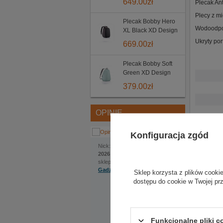
649.00
zł
Plecak An
Plecy z m
Plecak Bobby Hero
Wodoodpor
XL Black XD Design
Ukryty po
669.00
zł
Plecak Bobby Soft
Green XD Design
379.00
zł
OPINIE
Konfiguracja zgód
Jakub
Nick:
, dodano:
1 czerwca
2026 | 22:22
sklep internetowy:
Gadzetyrajdowe.pl
Sklep korzysta z plików cookie
Na szczególną uwagę
dostępu do cookie w Twojej pr
zasługuje bardzo
pomocna obsługa.
Ekspedientka sama
zaproponowała
Funkcjonalne pliki 
rozwiązanie, które