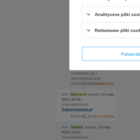
okazało się kluczowe.
Do sklepu
zamówiliśmy kask w
Analityczne pliki coo
dwóch rozmiarach, ale
nadmieniona
ekspedientka
Reklamowe pliki coo
zauważyła że certyfikat
kasku jaki nas
interesuje wymaga
zmiany modelu, po
czym sama zamówiła
Potwier
kask i w krótkim czasie
odebraliśmy świetnie
dopasowany zarówno
rozmiarem jak i
specyfikacją kask.
Ogromnie polecam!
Wojciech
Nick:
, dodano:
16 maja
2026 | 00:44
sklep internetowy:
Gadzetyrajdowe.pl
Polecam.
Tulipan
Nick:
, dodano:
12 maja
2026 | 13:21
sklep internetowy: