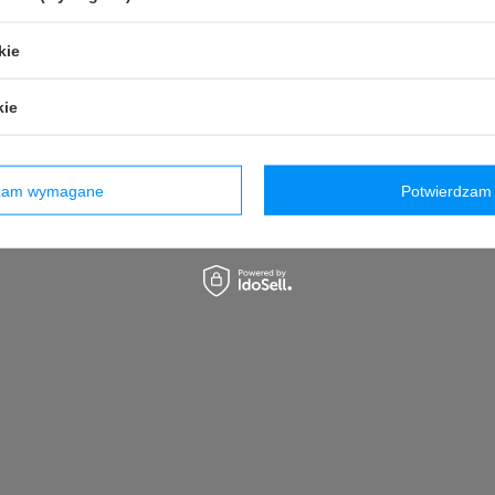
kie
kie
dzam wymagane
Potwierdzam 