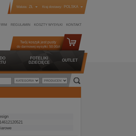
ZŁ
POLSKA
Waluta:
Kraj dostawy:
FIRM
REGULAMIN
KOSZTY WYSYŁKI
KONTAKT
Twój koszyk jest pusty
do darmowej wysyłki:
50.00zł
 DO
FOTELIKI
OUTLET
TU
DZIECIĘCE
esign
14612120521
iarowe