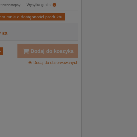
Wysyłka gratis!
t niedostepny
om mnie o dostępności produktu
/
szt.
Dodaj do koszyka
Dodaj do obserwowanych