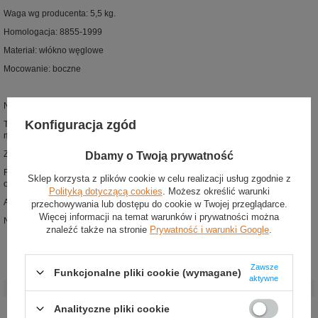
Waga wg producenta: 5,5 kg.
Homologacja: 8855-1999
Materiał: włókno węglowe
Mocowanie: boczne
Nowa wersja fotela QRT-C, zaprojektowana w technologii QRT
Konfiguracja zgód
Technologia ta, opracowana przez Sparco, pozwala na znaczną redukcję
masy fotela, przy zachowaniu wytrzymałości
Zgodny z homologacją FIA 8855-1999
Dbamy o Twoją prywatność
Fotel zaprojektowany z wykorzystaniem najbardziej zaawansowanego
Sklep korzysta z plików cookie w celu realizacji usług zgodnie z
oprogramowania CAD
Polityką dotyczącą cookies
. Możesz określić warunki
Antypoślizgowe wstawki redukują ruch ciała wewnątrz fotela
przechowywania lub dostępu do cookie w Twojej przeglądarce.
Więcej informacji na temat warunków i prywatności można
Nowa poduszka podudzia zapewnia dodatkowe podparcie.
znaleźć także na stronie
Prywatność i warunki Google
.
Zawsze
Stan
:
Nowy
Funkcjonalne pliki cookie (wymagane)
aktywne
Kategoria
:
Fotele
Akcesoria
Fotele samochodowe
Analityczne pliki cookie