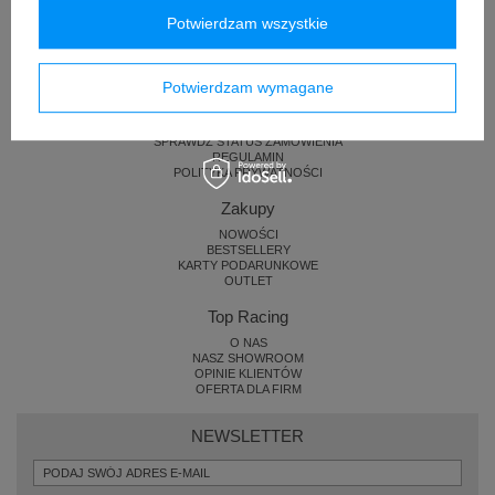
Potwierdzam wszystkie
Pomoc i zamówienia
Potwierdzam wymagane
KONTAKT
ZWROTY I REKLAMACJE
DOSTAWA
SPRAWDŹ STATUS ZAMÓWIENIA
REGULAMIN
POLITYKA PRYWATNOŚCI
Zakupy
NOWOŚCI
BESTSELLERY
KARTY PODARUNKOWE
OUTLET
Top Racing
O NAS
NASZ SHOWROOM
OPINIE KLIENTÓW
OFERTA DLA FIRM
NEWSLETTER