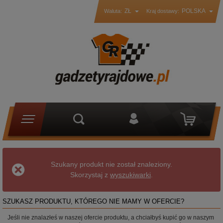
ZŁ
POLSKA
Waluta:
Kraj dostawy:
Szukany produkt nie został znaleziony.
Skorzystaj z
wyszukiwarki
.
SZUKASZ PRODUKTU, KTÓREGO NIE MAMY W OFERCIE?
Jeśli nie znalazłeś w naszej ofercie produktu, a chciałbyś kupić go w naszym