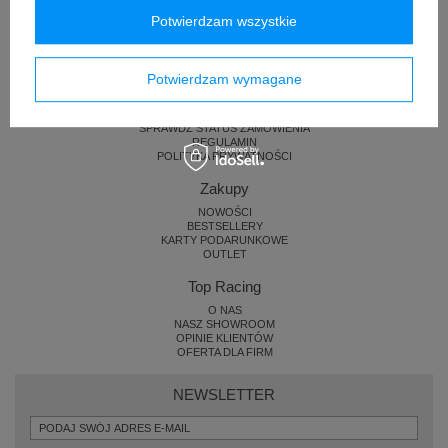
Potwierdzam wszystkie
Pomoc i zamówienia
Potwierdzam wymagane
KONTAKT
ZWROTY I REKLAMACJE
DOSTAWA
SPRAWDŹ STATUS ZAMÓWIENIA
REGULAMIN
POLITYKA PRYWATNOŚCI
Zakupy
NOWOŚCI
BESTSELLERY
KARTY PODARUNKOWE
OUTLET
Top Racing
O NAS
NASZ SHOWROOM
OPINIE KLIENTÓW
OFERTA DLA FIRM
NEWSLETTER