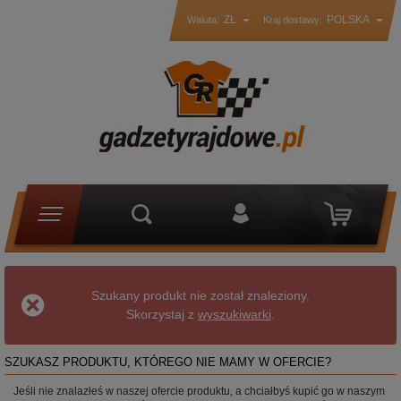
ZŁ
POLSKA
Waluta:
Kraj dostawy:
Szukany produkt nie został znaleziony.
Skorzystaj z
wyszukiwarki
.
SZUKASZ PRODUKTU, KTÓREGO NIE MAMY W OFERCIE?
Jeśli nie znalazłeś w naszej ofercie produktu, a chciałbyś kupić go w naszym